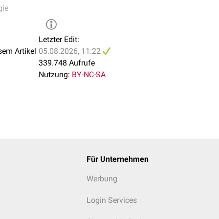
ren (Topische Immunmodulation):
gie
ol
(DNCB)
penon
(DPCP)
ylester
(SADBE)
Letzter Edit:
supressiva:
sem Artikel
05.08.2026, 11:22
opisch,
intraläsional
oder in schweren Fällen systemisch)
339.748 Aufrufe
n
plus UVA (
PUVA
)
Nutzung:
BY-NC-SA
ppressiva (
Cyclosporin
)
Minoxidil
)
inischer Prüfung)
linischer Prüfung)
Für Unternehmen
ndlungsformen:
Werbung
ch)
Login Services
formen