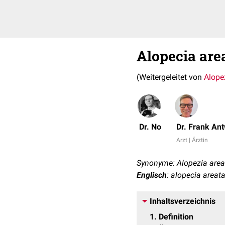
Alopecia are
(Weitergeleitet von
Alope
Dr. No
Dr. Frank An
Arzt | Ärztin
Synonyme: Alopezia areat
Englisch
: alopecia area
Inhaltsverzeichnis
1
Definition