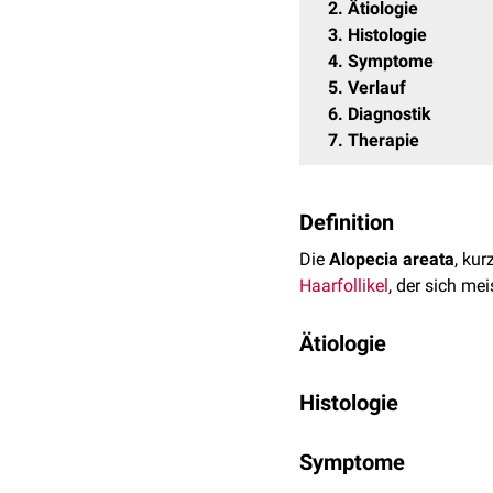
2
Ätiologie
3
Histologie
4
Symptome
5
Verlauf
6
Diagnostik
7
Therapie
Definition
Die
Alopecia areata
, kur
Haarfollikel
, der sich me
Ätiologie
Die Ursachen der Alopeci
Histologie
um eine
Autoimmunerkr
sondern es wird lediglich
Im Gewebsschnitt der haa
allerdings gibt es keinen
Symptome
Entzündungszellen
erken
werden, z.B.:
wegen ihrer typischen An