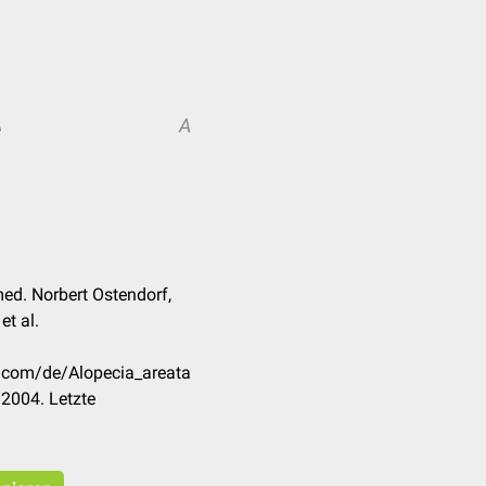
A
A
med. Norbert Ostendorf,
et al.
k.com/de/Alopecia_areata
2004. Letzte