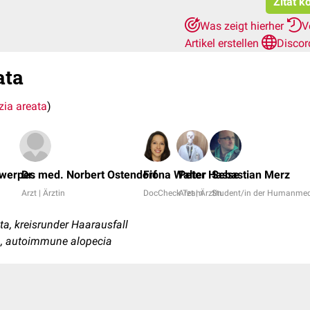
Zitat k
Was zeigt hierher
V
Artikel erstellen
Discor
ata
zia areata
)
twerpes
Dr. med. Norbert Ostendorf
Fiona Walter
Peter Hasse
Sebastian Merz
Arzt | Ärztin
DocCheck Team
Arzt | Ärztin
Student/in der Humanmed
a, kreisrunder Haarausfall
ta, autoimmune alopecia