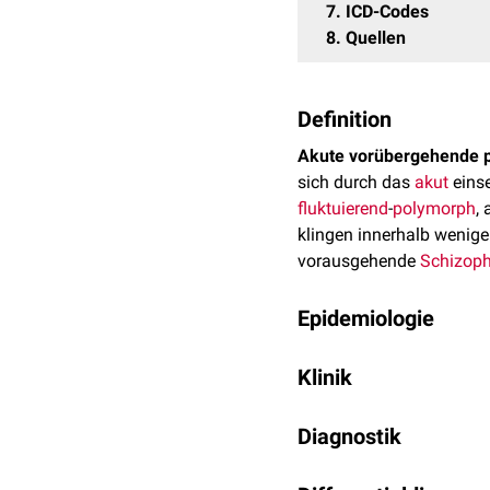
7
ICD-Codes
8
Quellen
Definition
Akute vorübergehende p
sich durch das
akut
eins
fluktuierend
-
polymorph
,
klingen innerhalb wenige
vorausgehende
Schizoph
Epidemiologie
AVPS sind weltweit selte
Klinik
mehreren
Kohorten
leich
Belastungen
oder
trauma
Typisch sind rasch wec
Diagnostik
Desorganisation
.
Katato
Monate an und bilden sic
Die Diagnose erfolgt pri