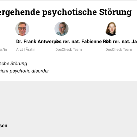
ergehende psychotische Störung
Dr. Frank Antwerpes
Dr. rer. nat. Fabienne Reh
Dr. rer. nat. J
er/in
Arzt | Ärztin
DocCheck Team
DocCheck Team
sche Störung
sient psychotic disorder
osen