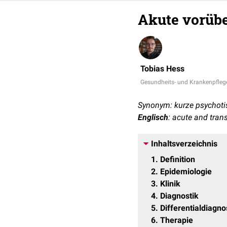
Akute vorüb
Tobias Hess
Gesundheits- und Krankenpfleg
Synonym: kurze psychoti
Englisch
: acute and tran
Inhaltsverzeichnis
1
Definition
2
Epidemiologie
3
Klinik
4
Diagnostik
5
Differentialdiagn
6
Therapie