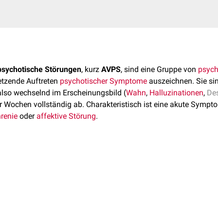
sychotische Störungen
, kurz
AVPS
, sind eine Gruppe von
psych
etzende Auftreten
psychotischer Symptome
auszeichnen. Sie si
 also wechselnd im Erscheinungsbild (
Wahn
,
Halluzinationen
,
De
r Wochen vollständig ab. Charakteristisch ist eine akute Sympt
renie
oder
affektive Störung
.
n und betreffen vor allem junge Erwachsene (20.–40. Lebensjahr
t überrepräsentiert. Häufig tritt die Störung in Zusammenhang m
tischen
Ereignissen auf.
hselnde psychotische Symptome mit
Affektlabilität
,
Perplexität
/
D
ne
Phänomene können auftreten. Die Symptome dauern in der Reg
h meist vollständig zurück.
mär
klinisch
anhand der ICD-Kriterien mit
prospektiver
Verlaufsbe