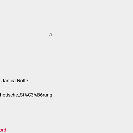
A
. Janica Nolte
chotische_St%C3%B6rung
ord