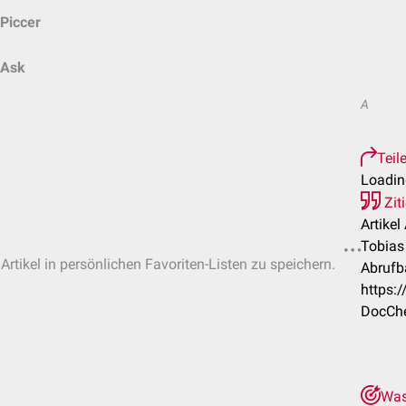
Piccer
Ask
A
Teil
Loading
Zit
Artike
Tobias 
Artikel in persönlichen Favoriten-Listen zu speichern.
Abrufba
https:
DocChe
Was