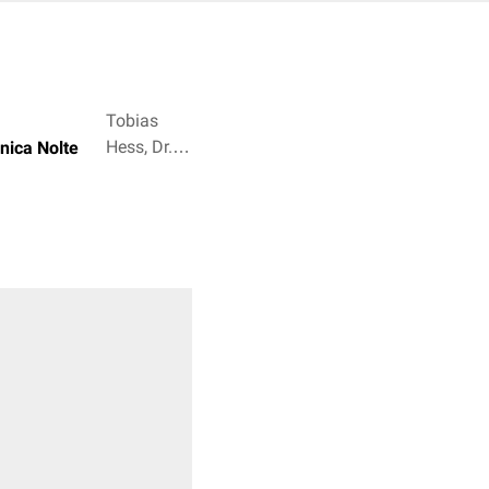
Tobias
Hess, Dr.
anica Nolte
Frank
Antwerpes
+ 2