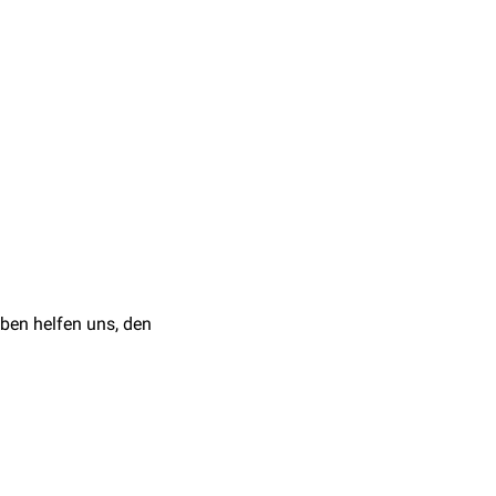
hluss
organischer
eine
Bildgebung
d
Aggressionen
.
a
im Vordergrund.
usgeprägter Symptomatik
t. Zur
ingesetzt.
eview and research
ben helfen uns, den