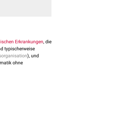
ischen Erkrankungen
, die
nd typischerweise
sorganisation
), und
omatik ohne
). Frauen sind in
it
psychosozialen
esorientierung
und
el weniger als drei
obachtung der