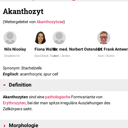
Akanthozyt
(Weitergeleitet von
Akanthozytose
)
Nils Nicolay
Fiona Walter
Dr. med. Norbert Ostendorf
Dr. Frank Antwe
Student/in
DocCheck Team
Arzt | Ärztin
Arzt | Ärztin
Synonym: Stachelzelle
Englisch
: acanthocyte, spur cell
Definition
Akanthozyten
sind eine
pathologische
Formvariante von
Erythrozyten
, bei der man spitze irreguläre Ausziehungen des
Zellkörpers sieht.
Morphologie