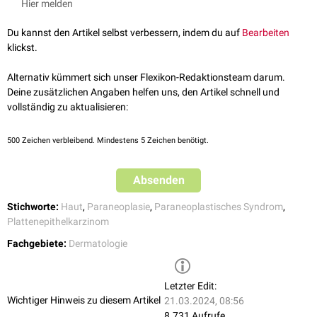
Hier melden
Weitere Therapieoptionen sind beispielsweise der Einsatz von
Vitamin-A-
Pschyrembel - Paraneoplastische Akrokeratose
, abgerufen am
Säure
oder
Salicylsäure
-haltigen
Externa
. Darüber hinaus wurden Erfolge
18.10.2022
Du kannst den Artikel selbst verbessern, indem du auf
Bearbeiten
bei einer
systemischen
PUVA
-Therapie beschrieben. Bleiben die
Khoschbin et al.
Paraneoplastische Hauterkrankungen
, Der
klickst.
Hautveränderungen auch nach einer Tumorsanierung bestehen oder
Internist, 2019
liegt ein
inoperabler
Tumor vor, kann ein Behandlungsversuch mit
Kowalzick et al. Dermatologie von Fall zu Fall. Georg Thieme Verlag,
Alternativ kümmert sich unser Flexikon-Redaktionsteam darum.
Retinoiden
erfolgen.
2013
Deine zusätzlichen Angaben helfen uns, den Artikel schnell und
vollständig zu aktualisieren:
500
Zeichen verbleibend. Mindestens 5 Zeichen benötigt.
Absenden
Stichworte:
Haut
,
Paraneoplasie
,
Paraneoplastisches Syndrom
,
Plattenepithelkarzinom
Fachgebiete:
Dermatologie
Letzter Edit:
Wichtiger Hinweis zu diesem Artikel
21.03.2024, 08:56
8.731 Aufrufe