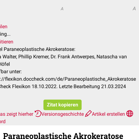
A
A
ilen
ng...
itieren
el Paraneoplastische Akrokeratose:
 Walter, Phillip Kremer, Dr. Frank Antwerpes, Natascha van
Höfel
bar unter:
s://flexikon.doccheck.com/de/Paraneoplastische_Akrokeratose
heck Flexikon 18.10.2022. Letzte Bearbeitung 21.03.2024
Zitat kopieren
as zeigt hierher
Versionsgeschichte
Artikel erstellen
ord
Paraneoplastische Akrokeratose