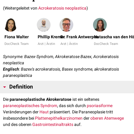
(Weitergeleitet von
Acrokeratosis neoplastica
)
Fiona Walter
Phillip Kremer
Dr. Frank Antwerpes
Natascha van den Hö
DocCheck Team
Arzt | Ärztin
Arzt | Ärztin
DocCheck Team
Synonyme: Bazex-Syndrom, Akrokeratose Bazex, Acrokeratosis
neoplastica
Englisch
: Bazex's acrokeratosis, Basex syndrome, akrokeratosis
paraneoplastica
Definition
Die
paraneoplastische Akrokeratose
ist ein seltenes
paraneoplastisches Syndrom
, das sich durch
psoriasiforme
Veränderungen der
Haut
präsentiert. Die Paraneoplasie tritt
insbesondere bei
Plattenepithelkarzinomen
der
oberen Atemwege
und des oberen
Gastrointestinaltrakts
auf.