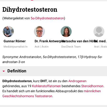
Dihydrotestosteron
(Weitergeleitet von
5α-Dihydrotestosteron
)
Gunnar Römer
Dr. Frank Antwerpes
Natascha van den Höfel
Dr. med
Medizinjournalist/in
Arzt | Ärztin
DocCheck Team
Arzt | Ärzti
Synonyme: Androstanolon, 5α-Dihydrotestosteron, 17β-Hydroxy-5α-
androstan-3-on
Definition
Dihydrotestosteron
, kurz
DHT
, ist ein zu den
Androgenen
gehörendes, aus 19
Kohlenstoffatomen
bestehendes
Steroidhormon
.
Es handelt sich um ein funktionelles Abbauprodukt des
männlichen
Geschlechtshormons
Testosteron
.