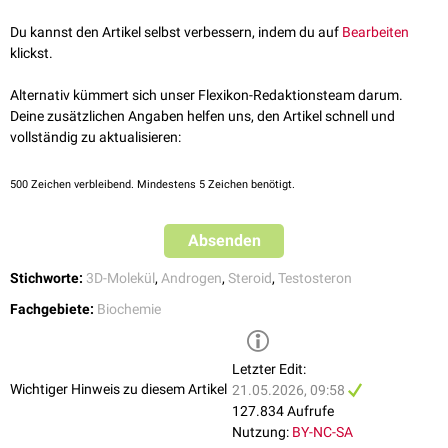
Der Referenzbereich liegt bei 16 bis 108 ng/dl.
Bluthochdruck
Du kannst den Artikel selbst verbessern, indem du auf
Bearbeiten
Hyperlipidämie
Interpretation
klickst.
Impotenz
Ein erhöhter Spiegel an DHT liegt vor bei:
Alternativ kümmert sich unser Flexikon-Redaktionsteam darum.
Pubertas praecox
Deine zusätzlichen Angaben helfen uns, den Artikel schnell und
Hodenkrebs
vollständig zu aktualisieren:
PMO-Syndrom
Hirsutismus
500
Zeichen verbleibend. Mindestens 5 Zeichen benötigt.
Ein erniedrigter Spiegel an DHT liegt vor bei:
Leberzirrhose
Absenden
5α-Reduktase-Mangel
Erektile Dysfunktion
Stichworte:
3D-Molekül
,
Androgen
,
Steroid
,
Testosteron
Pseudohermaphroditismus masculinus
Östrogentherapie
Fachgebiete:
Biochemie
Hypogonadismus
Klinefelter-Syndrom
Letzter Edit:
Wichtiger Hinweis zu diesem Artikel
21.05.2026, 09:58
127.834 Aufrufe
Nutzung:
BY-NC-SA