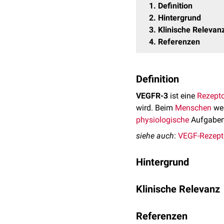
1
Definition
2
Hintergrund
3
Klinische Relevan
4
Referenzen
Definition
VEGFR-3
ist eine
Rezepto
wird. Beim
Menschen
wer
physiologische
Aufgaben
siehe auch
:
VEGF-Rezept
Hintergrund
VEGFR-3 bindet
VEGF-C
Klinische Relevanz
aber auch als
Heterodim
und
Hämatopoese
fungie
Autosomal-dominante
VE
Referenzen
verursachen eine der hä
Die längste Isoform von 