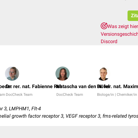
Zit
Was zeigt hie
Versionsgeschic
Discord
oeder
Dr. rer. nat. Fabienne Reh
Natascha van den Höfel
Dr. rer. nat. Maxim
eam
DocCheck Team
DocCheck Team
Biologe/in | Chemiker/in
r 3, LMPHM1, Flt-4
helial growth factor receptor 3, VEGF receptor 3, fms-related tyro