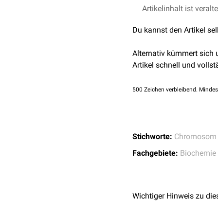
Aminosäuren
verkürzt. D
Artikelinhalt ist veralt
Kuonqui K et al.,
Dysr
Bei vielen
malignen
Tum
einschließlich der
Trans
28;13(1):68.
Lymphsystems an der
Me
Retina
Du kannst den Artikel se
bindet.
Monaghan RM, et al.
development and rela
Alternativ kümmert sich
Artikel schnell und vollst
500
Zeichen verbleibend. Mindes
Stichworte:
Chromosom
Fachgebiete:
Biochemie
Wichtiger Hinweis zu die