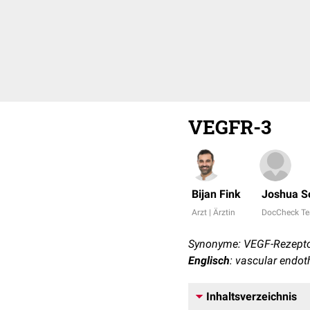
VEGFR-3
Bijan Fink
Joshua S
Arzt | Ärztin
DocCheck T
Synonyme: VEGF-Rezepto
Englisch
: vascular endot
Inhaltsverzeichnis