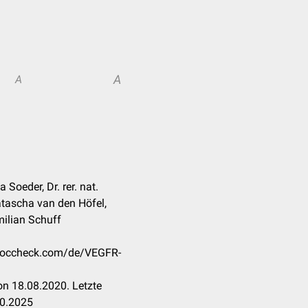
A
A
 Soeder, Dr. rer. nat.
tascha van den Höfel,
imilian Schuff
n.doccheck.com/de/VEGFR-
n 18.08.2020. Letzte
10.2025