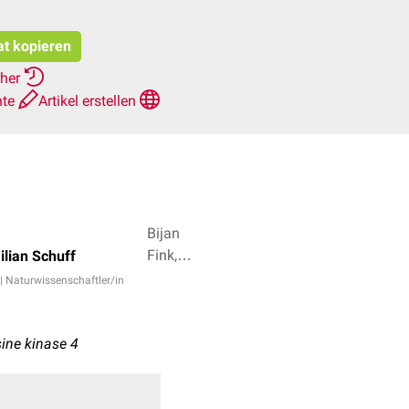
at kopieren
rher
hte
Artikel erstellen
Bijan
Fink,
ilian Schuff
Joshua
 | Naturwissenschaftler/in
Soeder
+ 3
sine kinase 4