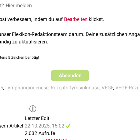
er dritten VEGFR-3-Isoform fehlt eine größere
C-terminale
kodier
et?
egulation of Lymphatic Endothelial VEGFR3 Signaling in Diseas
Hier melden
oren
weist VEGFR-3 ein abnormes
Expressionsmuster
auf, was a
membrandomäne
. Es handelt sich um ein
sezerniertes
, lösliches
tastasierung
hinweist.
lbst verbessern, indem du auf
Bearbeiten
klickst.
The physiological and pathological functions of VEGFR3 in car
ted diseases.
Cardiovasc Res. 2021 Jul 7;117(8):1877-1890.
 unser Flexikon-Redaktionsteam darum. Deine zusätzlichen Anga
ändig zu aktualisieren:
tens 5 Zeichen benötigt.
Absenden
 5
,
Lymphangiogenese
,
Rezeptortyrosinkinase
,
VEGF
,
VEGF-Reze
Letzter Edit:
sem Artikel
22.10.2025, 15:02
2.032 Aufrufe