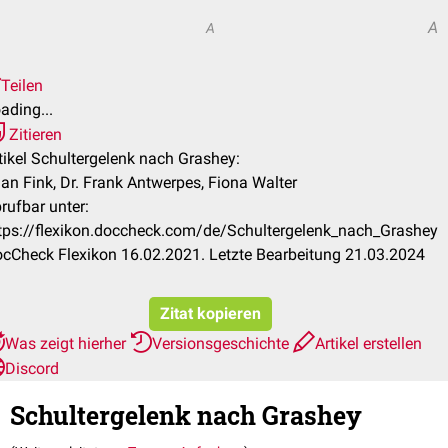
A
A
Teilen
ading...
Zitieren
tikel Schultergelenk nach Grashey:
jan Fink, Dr. Frank Antwerpes, Fiona Walter
rufbar unter:
tps://flexikon.doccheck.com/de/Schultergelenk_nach_Grashey
cCheck Flexikon 16.02.2021. Letzte Bearbeitung 21.03.2024
Zitat kopieren
Was zeigt hierher
Versionsgeschichte
Artikel erstellen
Discord
Schultergelenk nach Grashey