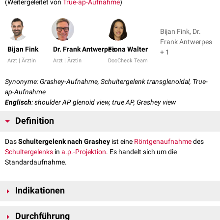
(Weitergeleitet von
True-ap-Aufnahme
)
Bijan Fink, Dr.
Frank Antwerpes
Bijan Fink
Dr. Frank Antwerpes
Fiona Walter
+ 1
Arzt | Ärztin
Arzt | Ärztin
DocCheck Team
Synonyme: Grashey-Aufnahme, Schultergelenk transglenoidal, True-
ap-Aufnahme
Englisch
: shoulder AP glenoid view, true AP, Grashey view
Definition
Das
Schultergelenk nach Grashey
ist eine
Röntgenaufnahme
des
Schultergelenks
in
a.p.-Projektion
. Es handelt sich um die
Standardaufnahme.
Indikationen
Die Grashey-Aufnahme dient der überlagerungsfreien Beurteilung der
Durchführung
Cavitas glenoidalis
, der Gelenkfläche des
Humerus
sowie des