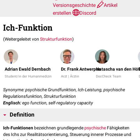
Versionsgeschichte
Artikel
erstellen
Discord
Ich-Funktion
(Weitergeleitet von
Strukturfunktion
)
Adrian Ewald Dernbach
Dr. Frank Antwerpes
Natascha van den Höf
Student/in der Humanmedizin
Arzt | Ärztin
DocCheck Team
Synonyme: psychische Grundfunktion, Ich-Leistung, psychische
Regulationsfunktion, Strukturfunktion
Englisch:
ego function, self-regulatory capacity
Definition
Ich-Funktionen
bezeichnen grundlegende
psychische
Fähigkeiten
des Ichs zur Realitätsorientierung, Steuerung innerer Prozesse und