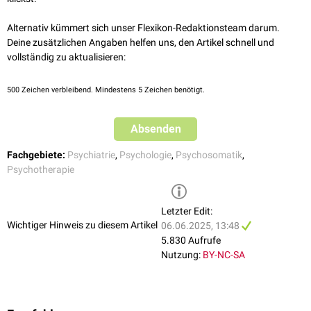
Traumafolgestörungen
Theory of Mind
und Mentalisierungsfähigkeit in bindungs- und
und fremder psychischer Zustände
strukturellen Störungen
im Rahmen von Entwicklungsdefiziten
mentalisierungsbasierten Ansätzen
Abwehrfunktionen
: Schutz vor inneren
Konflikten
durch psychische
Alternativ kümmert sich unser Flexikon-Redaktionsteam darum.
Abwehrmechanismen
In der Therapieplanung (z.B.
OPD
,
TFP
,
MBT
) dienen die Ich-Funktionen
Diese Überschneidungen verdeutlichen, dass Ich-Funktionen auch
Deine zusätzlichen Angaben helfen uns, den Artikel schnell und
Synthesefähigkeit: Integration widersprüchlicher Impulse,
als Orientierungshilfe für die Bestimmung von Therapietiefe und
außerhalb der
Psychoanalyse
als beschreibende und funktionale
vollständig zu aktualisieren:
Vorstellungen oder Affekte
geeigneter Techniken.
Konstrukte anschlussfähig sind.
Beziehungsfähigkeit: Aufbau und Aufrechterhaltung stabiler
500
Zeichen verbleibend. Mindestens 5 Zeichen benötigt.
zwischenmenschlicher Bindungen
Absenden
Fachgebiete:
Psychiatrie
,
Psychologie
,
Psychosomatik
,
Psychotherapie
Letzter Edit:
Wichtiger Hinweis zu diesem Artikel
06.06.2025, 13:48
5.830 Aufrufe
Nutzung:
BY-NC-SA