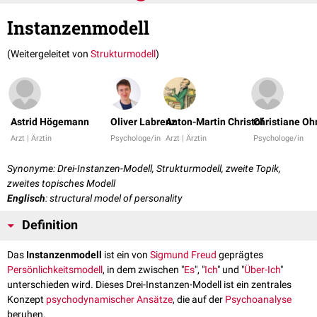
Instanzenmodell
(Weitergeleitet von
Strukturmodell
)
Astrid Högemann
Oliver Labrenz
Anton-Martin Christof
Christiane Oh
Arzt | Ärztin
Psychologe/in
Arzt | Ärztin
Psychologe/in
Synonyme: Drei-Instanzen-Modell, Strukturmodell, zweite Topik,
zweites topisches Modell
Englisch
: structural model of personality
Definition
Das
Instanzenmodell
ist ein von
Sigmund Freud
geprägtes
Persönlichkeitsmodell
, in dem zwischen "
Es
", "
Ich
" und "
Über-Ich
"
unterschieden wird. Dieses Drei-Instanzen-Modell ist ein zentrales
Konzept
psychodynamischer Ansätze
, die auf der
Psychoanalyse
beruhen.