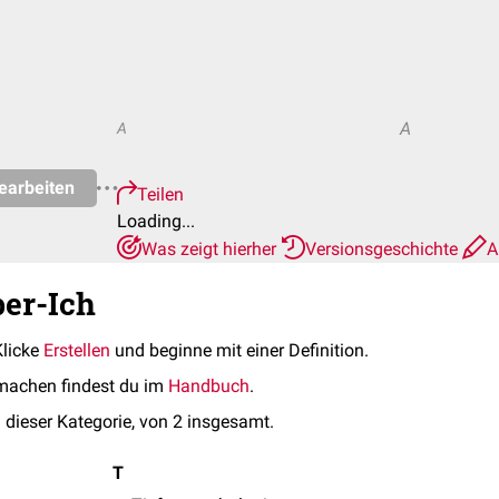
A
A
earbeiten
Teilen
Loading...
Was zeigt hierher
Versionsgeschichte
A
ber-Ich
Klicke
Erstellen
und beginne mit einer Definition.
machen findest du im
Handbuch
.
 dieser Kategorie, von 2 insgesamt.
T