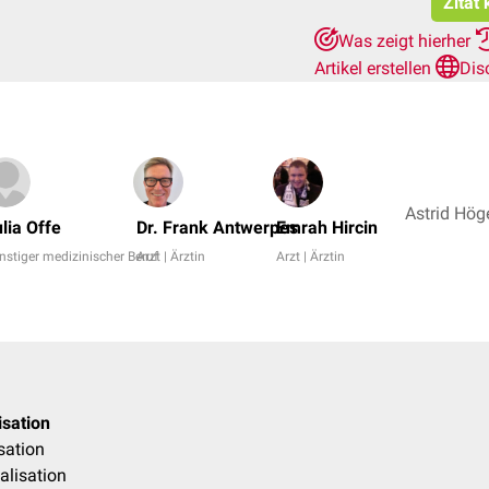
Zitat
Was zeigt hierher
Artikel erstellen
Dis
lia Offe
Dr. Frank Antwerpes
Emrah Hircin
nstiger medizinischer Beruf
Arzt | Ärztin
Arzt | Ärztin
isation
sation
alisation