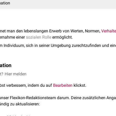
sation
net man den lebenslangen Erwerb von Werten, Normen,
Verhalt
bernahme einer
sozialen Rolle
ermöglicht.
dem Individuum, sich in seiner Umgebung zurechtzufinden und ein
ation
verschiedenen Phasen der Entwicklung sowie in unterschiedliche
et?
Hier melden
ialisation in die primäre, familiale Sozialisation, die sekundäre
lbst verbessern, indem du auf
Bearbeiten
klickst.
ende Sozialisation und schließlich in die tertiäre Sozialisatio
 unser Flexikon-Redaktionsteam darum. Deine zusätzlichen Anga
ändig zu aktualisieren:
 findet in den ersten beiden
Lebensjahren
statt und erfolgt durch