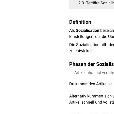
2.3
Tertiäre Soziali
Definition
Als
Sozialisation
bezeich
Einstellungen, der die Ü
Die Sozialisation hilft 
zu entwickeln.
Phasen der Sozialis
Sozialisation findet in 
Artikelinhalt ist veralt
diesem Grund wird die Soz
Du kannst den Artikel se
Ausbildungszeiten umfass
zum Alter unterteilt.
Alternativ kümmert sich
Artikel schnell und vollst
Primäre Sozialisation
Die primäre Sozialisation