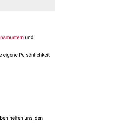
ensmustern
und
e eigene Persönlichkeit
n Umgebungen statt. Aus
, Bildungs- und
n des Erwachsenen bis
ben helfen uns, den
 die Eltern, Großeltern