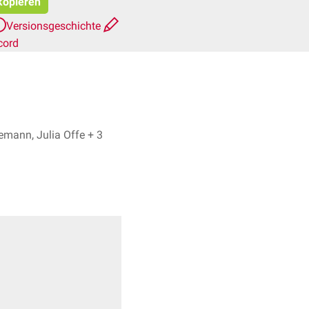
 kopieren
Versionsgeschichte
cord
Astrid Högemann, Julia Offe + 3