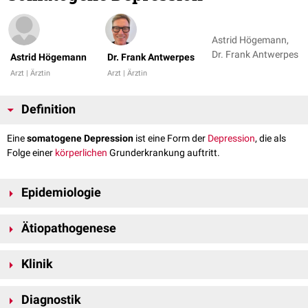
Astrid Högemann,
Dr. Frank Antwerpes
Astrid Högemann
Dr. Frank Antwerpes
Arzt | Ärztin
Arzt | Ärztin
Definition
Eine
somatogene Depression
ist eine Form der
Depression
, die als
Folge einer
körperlichen
Grunderkrankung auftritt.
Epidemiologie
Epidemiologische Daten sind nicht bekannt, da die somatogene
Ätiopathogenese
Depression im Rahmen von zahlreichen Grunderkrankungen auftreten
kann.
Die
Ätiopathogenese
ist bis heute nicht endgültig geklärt. Es wird davon
Klinik
ausgegangen, dass die somatogene Depression entweder reaktiv
entsteht und/ oder durch eine strukturelle Läsion im Bereich des
ZNS
Die somatogene Depression imponiert durch ein depressives Syndrom
bedingt ist, was auch als organische Depression bezeichnet wird.
Diagnostik
mit Müdigkeit, Antriebslosigkeit, Verlust von Interessen,