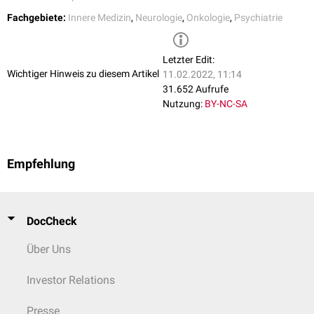
Mögliche gastroenterologische Ursachen der somatogenen Depression
sind die
Sprue
, der
Morbus Meulengracht
, die
Leberzirrhose
und die
Fachgebiete:
Innere Medizin
,
Neurologie
,
Onkologie
,
Psychiatrie
Encephalopathia pancreatica
.
Toxikologie
Letzter Edit:
Wichtiger Hinweis zu diesem Artikel
11.02.2022, 11:14
Alkoholabusus
und eine
Intoxikation
mit Quecksilber oder
31.652 Aufrufe
Kohlenmonoxid
können ebenfalls typische Symptome hervorrufen.
Nutzung:
BY-NC-SA
Infektionen
Ursache einer somatogenen Depression können ebenfalls eine
Toxoplasmose
, eine
Mononukleose
, eine
Borreliose
,
TBC
,
Lues
und
AIDS
Empfehlung
sein.
DocCheck
Über Uns
Investor Relations
Presse