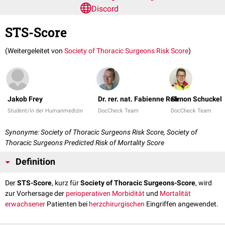
Discord
STS-Score
(Weitergeleitet von
Society of Thoracic Surgeons Risk Score
)
Jakob Frey
Dr. rer. nat. Fabienne Reh
Simon Schuckel
Student/in der Humanmedizin
DocCheck Team
DocCheck Team
Synonyme: Society of Thoracic Surgeons Risk Score, Society of
Thoracic Surgeons Predicted Risk of Mortality Score
Definition
Der
STS-Score
, kurz für
Society of Thoracic Surgeons-Score
, wird
zur Vorhersage der
perioperativen
Morbidität
und
Mortalität
erwachsener
Patienten bei
herzchirurgischen
Eingriffen angewendet.