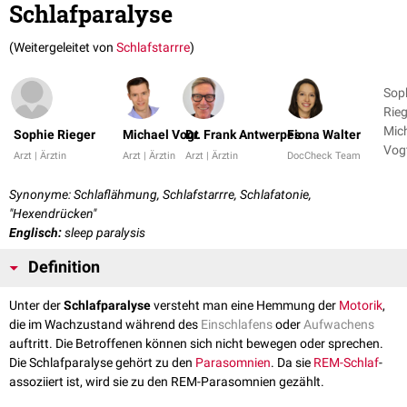
Schlafparalyse
(Weitergeleitet von
Schlafstarrre
)
Sop
Rieg
Mic
Sophie Rieger
Michael Vogt
Dr. Frank Antwerpes
Fiona Walter
Vogt
Arzt | Ärztin
Arzt | Ärztin
Arzt | Ärztin
DocCheck Team
2
Synonyme: Schlaflähmung, Schlafstarrre, Schlafatonie,
"Hexendrücken"
Englisch:
sleep paralysis
Definition
Unter der
Schlafparalyse
versteht man eine Hemmung der
Motorik
,
die im Wachzustand während des
Einschlafens
oder
Aufwachens
auftritt. Die Betroffenen können sich nicht bewegen oder sprechen.
Die Schlafparalyse gehört zu den
Parasomnien
. Da sie
REM-Schlaf
-
assoziiert ist, wird sie zu den REM-Parasomnien gezählt.