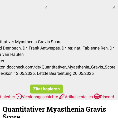
A
A
titativer Myasthenia Gravis Score:
 Dernbach, Dr. Frank Antwerpes, Dr. rer. nat. Fabienne Reh, Dr.
a van Hauten
er:
xikon.doccheck.com/de/Quantitativer_Myasthenia_Gravis_Score
exikon 12.05.2026. Letzte Bearbeitung 20.05.2026
Zitat kopieren
t hierher
Versionsgeschichte
Artikel erstellen
Discord
Quantitativer Myasthenia Gravis
Score