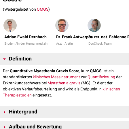
(Weitergeleitet von
QMGS
)
Adrian Ewald Dernbach
Dr. Frank Antwerpes
Dr. rer. nat. Fabienne
Student/in der Humanmedizin
Arzt | Ärztin
DocCheck Team
Definition
Der
Quantitative Myasthenia Gravis Score
, kurz
QMGS
, ist ein
standardisiertes
klinisches Messinstrument
zur
Quantifizierung
der
Erkrankungsschwere bei
Myasthenia gravis
(MG). Er dient der
objektiven Verlaufsbeurteilung und wird als Endpunkt in
klinischen
Therapiestudien
eingesetzt.
Hintergrund
Der QMGS geht auf den 1983 publizierten
Myasthenie-Score nach
Aufbau und Bewertung
Besinger
zurück. Tindall et al. ergänzten 1987
okuläre
Items
(
Diplopie
,