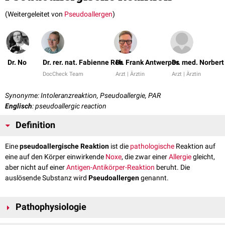
(Weitergeleitet von
Pseudoallergen
)
Dr. No
Dr. rer. nat. Fabienne Reh
Dr. Frank Antwerpes
Dr. med. Norbert
DocCheck Team
Arzt | Ärztin
Arzt | Ärztin
Synonyme: Intoleranzreaktion, Pseudoallergie, PAR
Englisch
: pseudoallergic reaction
Definition
Eine
pseudoallergische Reaktion
ist die
pathologische
Reaktion auf
eine auf den Körper einwirkende
Noxe
, die zwar einer
Allergie
gleicht,
aber nicht auf einer
Antigen-Antikörper-Reaktion
beruht. Die
auslösende Substanz wird
Pseudoallergen
genannt.
Pathophysiologie
Bei pseudoallergischen Reaktionen findet im Gegensatz zur Allergie keine