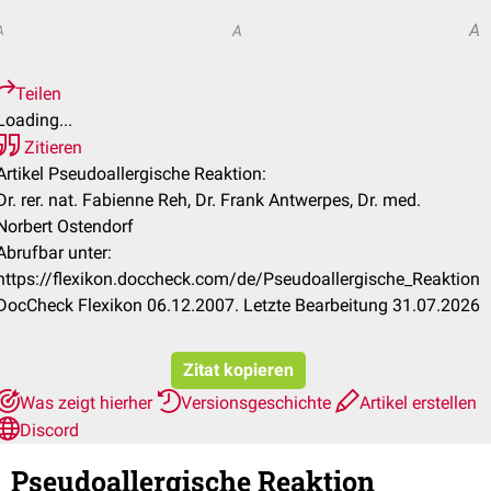
A
A
A
Teilen
Loading...
Zitieren
Artikel Pseudoallergische Reaktion:
Dr. rer. nat. Fabienne Reh, Dr. Frank Antwerpes, Dr. med.
Norbert Ostendorf
Abrufbar unter:
https://flexikon.doccheck.com/de/Pseudoallergische_Reaktion
DocCheck Flexikon 06.12.2007. Letzte Bearbeitung 31.07.2026
Zitat kopieren
Was zeigt hierher
Versionsgeschichte
Artikel erstellen
Discord
Pseudoallergische Reaktion