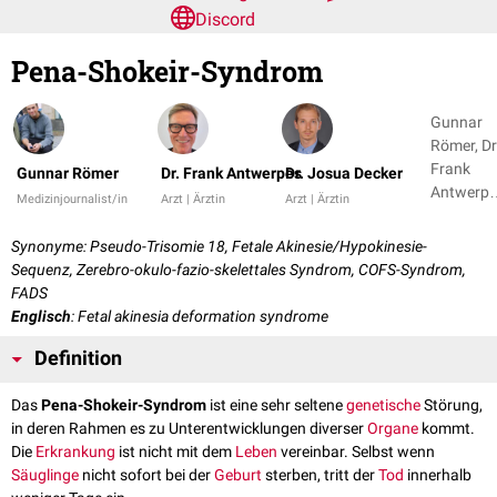
Discord
Pena-Shokeir-Syndrom
Gunnar
Römer, Dr
Frank
Gunnar Römer
Dr. Frank Antwerpes
Dr. Josua Decker
Antwerpe
Medizinjournalist/in
Arzt | Ärztin
Arzt | Ärztin
+ 1
Synonyme: Pseudo-Trisomie 18, Fetale Akinesie/Hypokinesie-
Sequenz, Zerebro-okulo-fazio-skelettales Syndrom, COFS-Syndrom,
FADS
Englisch
: Fetal akinesia deformation syndrome
Definition
Das
Pena-Shokeir-Syndrom
ist eine sehr seltene
genetische
Störung,
in deren Rahmen es zu Unterentwicklungen diverser
Organe
kommt.
Die
Erkrankung
ist nicht mit dem
Leben
vereinbar. Selbst wenn
Säuglinge
nicht sofort bei der
Geburt
sterben, tritt der
Tod
innerhalb