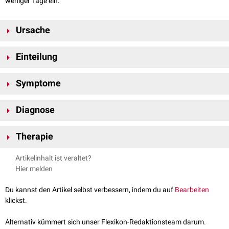
weniger Tage ein.
Ursache
Bis heute steht nur fest, dass es sich um eine Störung im
Erbgut
des
Einteilung
Betroffenen handelt. Wie genau diese
Mutationen
aussehen, ist nicht
bekannt. Aufgrund der großen symptomatischen Ähnlichkeit zur
Man unterscheidet zwei Formen des Syndroms:
Trisomie 18
wird das Pena-Shokeir-Syndrom als Pseudo-Trisomie 18
Symptome
Pena-Shokeir-Syndrom I
: Fetale
Akinesie
/Hypokinesie-Sequenz
bezeichnet.
Pena-Shokeir-Syndrom II
: Zerebro-okulo-fazio-skelettales Syndrom
Typisch sind Unterentwicklungen oder
Missbildungen
von äußeren und
Diagnose
inneren Organen
. Besonders oft sind eine
Lungenhypoplasie
und
Gelenkkontrakturen
zu beobachtet. Erstere verursacht eine kaum zu
Mittels
Ultraschall
lassen sich
pränatal
bereits das vermehrte
kompensierende
Dyspnoe
, Letztere verringern das
Bewegungspensum
Therapie
Fruchtwasser
und die körperlichen Auffälligkeiten diagnostizieren.
dramatisch. Ein
Polyhydramnion
ist ebenfalls charakteristisch.
Weiterhin muss durch
Ausschlussdiagnose
und
Es existiert keinerlei
Therapie
.
Artikelinhalt ist veraltet?
differentialdiagniostisches
Vorgehen die
Krankheit
nachweisen, da es
Hier melden
genetische und
molekularbiologische
Nachweise nicht gibt.
Du kannst den Artikel selbst verbessern, indem du auf
Bearbeiten
klickst.
Alternativ kümmert sich unser Flexikon-Redaktionsteam darum.