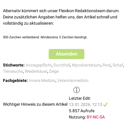
Mengen an Antikörpern gebildet werden. Diese Phase der Erkrankung
(abgerufen am 26.03.2021)
geht mit einer massiven Erregerausscheidung mit dem Kot sowie über
Alternativ kümmert sich unser Flexikon-Redaktionsteam darum.
die Milch und den
Speichel
einher. Anschließend folgt die klinische
Deine zusätzlichen Angaben helfen uns, den Artikel schnell und
Manifestation der Erkrankung mit der Ausbildung typischer
Symptome
.
vollständig zu aktualisieren:
Mit Ende der klinischen Phase kommt es zu einem völligen Niederbruch
der Immunität.
500
Zeichen verbleibend. Mindestens 5 Zeichen benötigt.
Da die Inkubationszeit meist mehrere Jahre beträgt, können infizierte
Tiere zeitlebens
asymptomatisch
bleiben und die Erreger unbemerkt in
der Herde verbreiten.
Absenden
Stichworte:
Anzeigepflicht
,
Durchfall
,
Mycobacterium
,
Rind
,
Schaf
,
Tierseuche
,
Wiederkäuer
,
Ziege
Fachgebiete:
Innere Medizin
,
Veterinärmedizin
Letzter Edit:
Wichtiger Hinweis zu diesem Artikel
13.01.2026, 12:13
5.857 Aufrufe
Nutzung:
BY-NC-SA