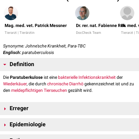
Mag. med. vet. Patrick Messner
Dr. rer. nat. Fabienne Reh
Dr. med.
Tierarzt | Tierärztin
DocCheck Team
Tierarzt | T
Synonyme: Johne'sche Krankheit, Para-TBC
Englisch:
paratuberculosis
Definition
Die
Paratuberkulose
ist eine
bakterielle
Infektionskrankheit
der
Wiederkäuer
, die durch
chronische
Diarrhö
gekennzeichnet ist und zu
den
meldepflichtigen Tierseuchen
gezählt wird.
Erreger
Mycobacterium avium ssp. paratuberculosis
(MAP) ist ein
Epidemiologie
grampositives
, unbewegliches und
säure
- sowie
alkoholfeste
Stäbchenbakterium
der
Gattung
Mykobakterium
. Der
Erreger
ist 0,2 bis
Die Paratuberkulose ist weltweit verbreitet und tritt in Regionen mit
0,7 x 1,0 bis 10,0
µm
groß und nur unter speziellen Bedingungen