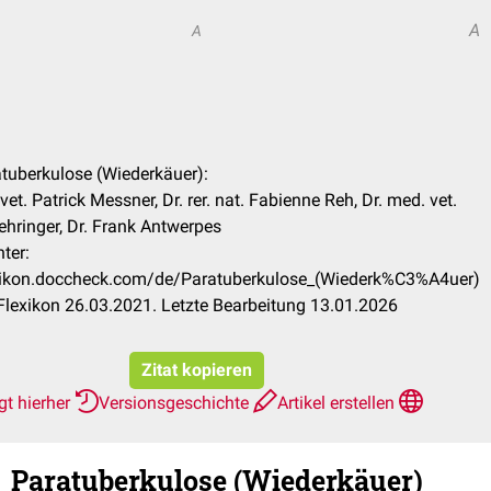
A
A
atuberkulose (Wiederkäuer):
et. Patrick Messner, Dr. rer. nat. Fabienne Reh, Dr. med. vet.
hringer, Dr. Frank Antwerpes
ter:
exikon.doccheck.com/de/Paratuberkulose_(Wiederk%C3%A4uer)
lexikon 26.03.2021. Letzte Bearbeitung 13.01.2026
Zitat kopieren
gt hierher
Versionsgeschichte
Artikel erstellen
Paratuberkulose (Wiederkäuer)