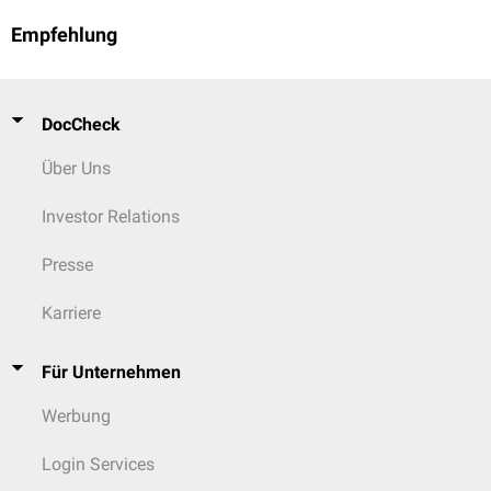
Empfehlung
DocCheck
Über Uns
Investor Relations
Presse
Karriere
Für Unternehmen
Werbung
Login Services