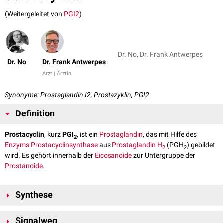
(Weitergeleitet von
PGI2
)
Dr. No, Dr. Frank Antwerpes
Dr. No
Dr. Frank Antwerpes
Arzt | Ärztin
Synonyme: Prostaglandin I2, Prostazyklin, PGI2
Definition
Prostacyclin
, kurz
PGI
, ist ein
Prostaglandin
, das mit Hilfe des
2
Enzyms
Prostacyclinsynthase
aus
Prostaglandin H
(PGH
) gebildet
2
2
wird. Es gehört innerhalb der
Eicosanoide
zur Untergruppe der
Prostanoide
.
Synthese
Prostacyclin wird in den
Endothelzellen
der Blutgefäße durch die
Signalweg
Prostacyclinsynthase (CYP8A1) aus Prostaglandin H2 gebildet. Diese