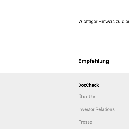
Es gibt eine Korrelation
uropathogene Escherichia
Urogenitaltraktes
binden
Wichtiger Hinweis zu die
Empfehlung
DocCheck
Über Uns
Investor Relations
Presse