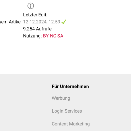
 zwischen dem P-Antigen und der Entstehung einer
Pyelonephritis
 coli
mit
Mannose
-resistenten
P-Fimbrien
an die P-Antigene vo
Letzter Edit:
 und
Harnwegsinfektionen
verusachen.
sem Artikel
12.12.2024, 12:59
9.254 Aufrufe
Nutzung:
BY-NC-SA
Für Unternehmen
Werbung
Login Services
Content Marketing