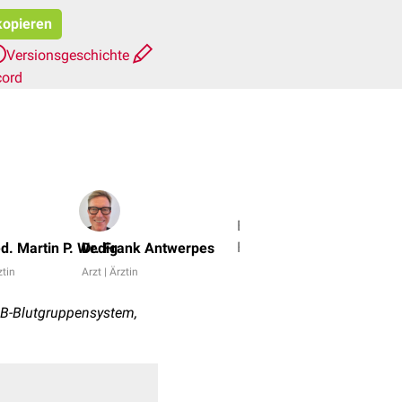
kopieren
Versionsgeschichte
cord
Bijan
Fink,
d. Martin P. Wedig
Dr. Frank Antwerpes
Dr.
ztin
Arzt | Ärztin
med.
Miriam
OB-Blutgruppensystem,
Dodegge
+
5