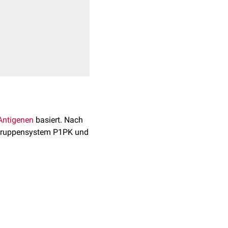
Antigenen
basiert. Nach
utgruppensystem P1PK und
i anderen
8) und das Antigen
m auf
Erythrozyten
,