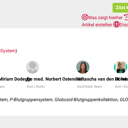
Zitat 
Was zeigt hierher
Artikel erstellen
Dis
-System
)
 Miriam Dodegge
Dr. med. Norbert Ostendorf
Natascha van den Höfel
Dr. me
eam
Arzt | Ärztin
DocCheck Team
Arzt | Är
tem, P-Blutgruppensystem, Globosid-Blutgruppenkollektion, GL