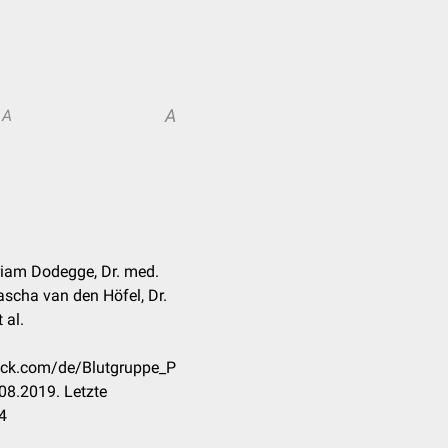
A
A
iriam Dodegge, Dr. med.
ascha van den Höfel, Dr.
 al.
heck.com/de/Blutgruppe_P
08.2019. Letzte
4