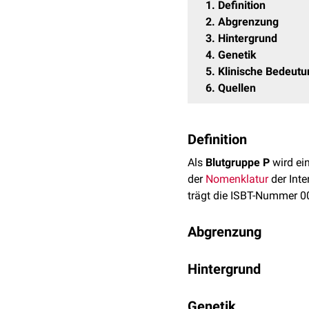
1
Definition
2
Abgrenzung
3
Hintergrund
4
Genetik
5
Klinische Bedeutu
6
Quellen
Definition
Als
Blutgruppe P
wird ei
der
Nomenklatur
der Inte
trägt die ISBT-Nummer 0
Abgrenzung
Ein Teil der Antigene, di
Hintergrund
Blutgruppensystemen gef
Forssman
ist einziges M
Das P1PK-Blutgruppensyst
Genetik
Endothelzellen
und
Fibro