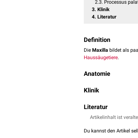
2.3
Processus pala
3
Klinik
4
Literatur
Definition
Die
Maxilla
bildet als pa
Haussäugetiere
.
Anatomie
Die Maxilla ist der größ
Klinik
Aufgrund seiner mächtige
Gaumendaches
, sodass 
Das Foramen infraorbitale
beteiligt.
Literatur
Nerven
(
Nervus infraorbit
An der Maxilla werden gr
Artikelinhalt ist veralt
Nickel, Richard, Aug
Haustiere. Parey, 200
Der Körper (
Corpus ma
Du kannst den Artikel se
Der Zahnfachfortsatz