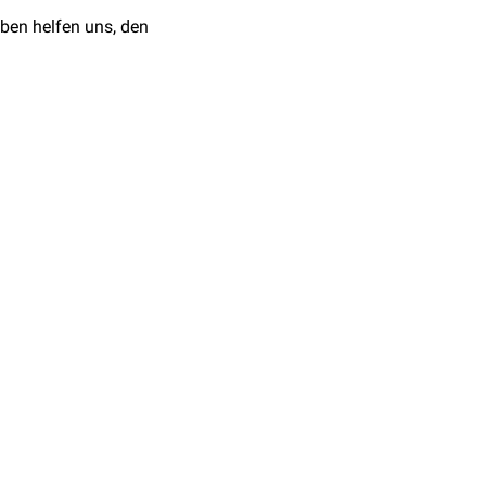
ben helfen uns, den
plattenförmiger
 sich in dieser Form nur
rimale) und dem
inus maxillaris)
en Hohlraum, der mit dem
e
Gaumenhöhle
(Sinus
übergreifende
scharf berandet
meinsam mit dem
hränkt sich die Crista
anina
eingedellt. Beim