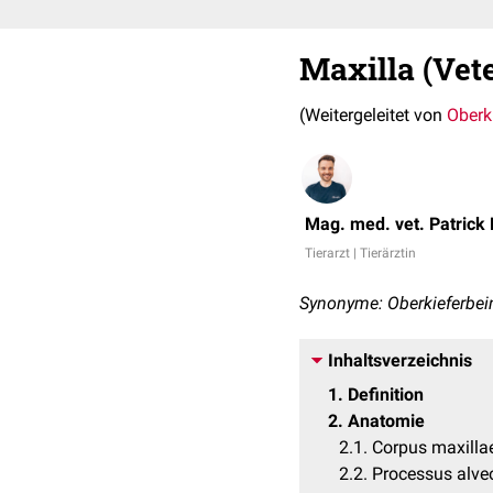
Maxilla (Vet
(Weitergeleitet von
Oberk
Mag. med. vet. Patrick
Tierarzt | Tierärztin
Synonyme: Oberkieferbein
Inhaltsverzeichnis
1
Definition
2
Anatomie
2.1
Corpus maxilla
2.2
Processus alveo