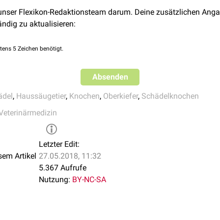
 unser Flexikon-Redaktionsteam darum. Deine zusätzlichen Anga
Processus palatinus
) geht
medial
als horizontal gelagerter und 
ändig zu aktualisieren:
Processus alveolaris hervor.
cessus frontalis
), der v.a. beim
Menschen
ausgebildet ist, findet
tens 5 Zeichen benötigt.
er beim Fleischfresser) - gemeinsam mit dem
Tränenbein
(Os lac
Absenden
ssis zygomatici) - eine
Nasennebenhöhle
, die als
Kieferhöhle
(S
ederkäuer
enthält zusätzlich noch der Processus palatinus ein
ädel
,
Haussäugetier
,
Knochen
,
Oberkiefer
,
Schädelknochen
platte des
Gaumenbeins
(Lamina horizontalis ossis palatini) di
Veterinärmedizin
Letzter Edit:
ägt auf der Außenfläche (Facies facialis) die auf das Jochbein 
sem Artikel
27.05.2018, 11:32
ialis
). Sie ragt beim
Pferd
weit heraus und ist dementsprechend 
5.367 Aufrufe
). Beim Wiederkäuer hingegen entspringt die Gesichtsleiste ge
Nutzung:
BY-NC-SA
d setzt sich
kaudal
nur mehr undeutlich fort. Beim Schwein besc
 scharfrandige Leiste auf die Maxilla und ist
dorsal
zur
Fossa c
sichtsleiste grundsätzlich nur gering ausgeprägt.