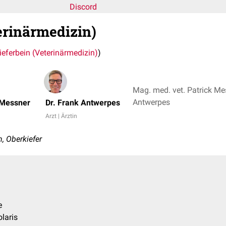
Discord
erinärmedizin)
ieferbein (Veterinärmedizin)
)
Mag. med. vet. Patrick Mes
Antwerpes
 Messner
Dr. Frank Antwerpes
Arzt | Ärztin
, Oberkiefer
e
laris