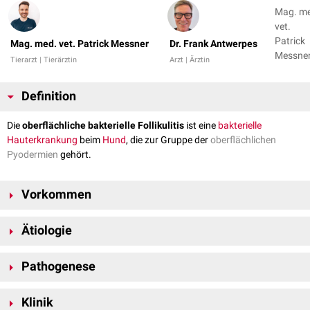
Mag. m
vet.
Patrick
Mag. med. vet. Patrick Messner
Dr. Frank Antwerpes
Messner
Tierarzt | Tierärztin
Arzt | Ärztin
Dr. Fran
Antwer
Definition
Die
oberflächliche bakterielle Follikulitis
ist eine
bakterielle
Hauterkrankung
beim
Hund
, die zur Gruppe der
oberflächlichen
Pyodermien
gehört.
Vorkommen
Die oberflächliche bakterielle
Follikulitis
ist die häufigste Form der
Ätiologie
Pyodermie beim Hund.
Oberflächliche bakterielle Follikulitiden entstehen durch
Infektionen
mit
Pathogenese
Bakterien
aus der Gruppe der
Staphylokokken
. Nur selten sind andere
Erreger
beteiligt. Die
Erkrankung
entsteht meist sekundär zu einer
Durch die Infektion mit Staphylokokken der oberflächlichen Anteile des
anderen Grundgenese.
Klinik
Haarfollikels
(Infundibulum und Isthmus) kommt es zur Ausbildung