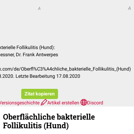
A
A
terielle Follikulitis (Hund):
essner, Dr. Frank Antwerpes
ck.com/de/Oberfl%C3%A4chliche_bakterielle_Follikulitis_(Hund)
.2020. Letzte Bearbeitung 17.08.2020
Zitat kopieren
Versionsgeschichte
Artikel erstellen
Discord
Oberflächliche bakterielle
Follikulitis (Hund)