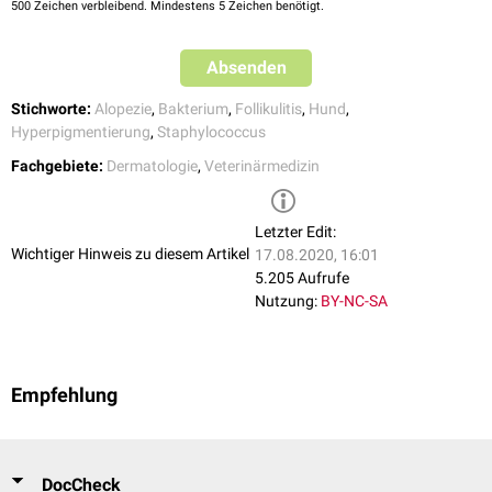
500
Zeichen verbleibend. Mindestens 5 Zeichen benötigt.
Bloom P. 2014. Canine superficial bacterial folliculitis: current
understanding of its etiology, diagnosis and treatment. Vet J
199(2):217-222. doi:10.1016/j.tvjl.2013.11.014.
Absenden
Stichworte:
Alopezie
,
Bakterium
,
Follikulitis
,
Hund
,
Hyperpigmentierung
,
Staphylococcus
Fachgebiete:
Dermatologie
,
Veterinärmedizin
Letzter Edit:
Wichtiger Hinweis zu diesem Artikel
17.08.2020, 16:01
5.205 Aufrufe
Nutzung:
BY-NC-SA
Empfehlung
DocCheck