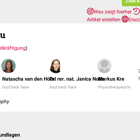
Zitat 
Was zeigt hierher
Artikel erstellen
Disc
au
lkräftigung
)
Natascha van den Höfel
Dr. rer. nat. Janica Nolte
Markus Kre
DocCheck Team
DocCheck Team
Physiotherapeut/in
ophy
rundlagen