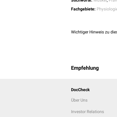
Stichworte:
Muskel
,
Präv
Belastungen derselben M
Fachgebiete:
Physiologi
Individualisierung
Alter
,
Vorerkrankungen
,
M
der
Frühförderung
erfolg
Wichtiger Hinweis zu die
Empfehlung
DocCheck
Über Uns
Investor Relations