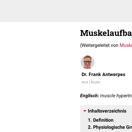
Muskelaufb
(Weitergeleitet von
Muske
Dr. Frank Antwerpes
Arzt | Ärztin
Englisch:
muscle hypertr
Inhaltsverzeichnis
1
Definition
2
Physiologische G