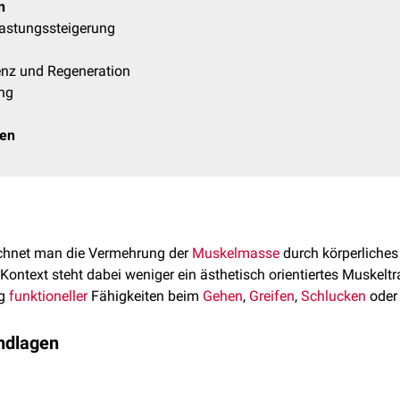
n
lastungssteigerung
enz und Regeneration
ung
ken
chnet man die Vermehrung der
Muskelmasse
durch körperliches
Kontext steht dabei weniger ein ästhetisch orientiertes Muskelt
ng
funktioneller
Fähigkeiten beim
Gehen
,
Greifen
,
Schlucken
ode
ndlagen
 primär auf einer belastungsinduzierten
Hypertrophie
der Musku
en Aufbau von Zellmasse. Dabei werden vor allem
kontraktile
Pro