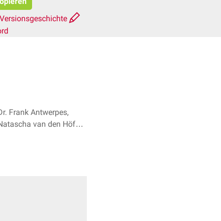
kopieren
Versionsgeschichte
ord
Dr. Frank Antwerpes,
Natascha van den Höfel
+ 3