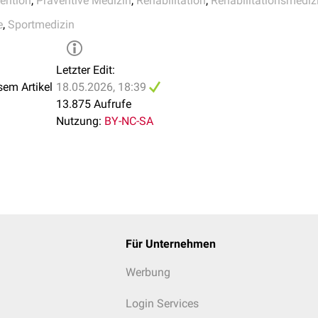
ention
,
Präventive Medizin
,
Rehabilitation
,
Rehabilitationsmediz
uskelgruppe sollten etwa 48 Stunden
Regeneration
liegen.
e
,
Sportmedizin
otivation
und
kognitive
Fähigkeiten beeinflussen die Trainingsg
Letzter Edit:
t dies häufig über spielerische Übungen, kurze Belastungsphasen
sem Artikel
18.05.2026, 18:39
13.875 Aufrufe
Nutzung:
BY-NC-SA
Für Unternehmen
Werbung
Login Services