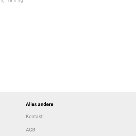
in
,
Training
estaltung maßgeblich. In
 und hohe Variabilität.
Alles andere
Kontakt
AGB