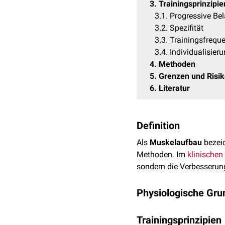
3
Trainingsprinzipie
3.1
Progressive Be
3.2
Spezifität
3.3
Trainingsfrequ
3.4
Individualisier
4
Methoden
5
Grenzen und Risi
6
Literatur
Definition
Als
Muskelaufbau
bezei
Methoden. Im
klinischen
sondern die Verbesseru
Physiologische Gru
Der Muskelaufbau basiert
Trainingsprinzipien
vergrößern sich durch d