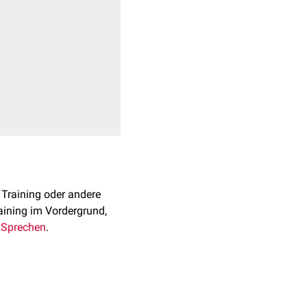
 Training oder andere
raining im Vordergrund,
r
Sprechen
.
latur: Die
Muskelzellen
teine
wie
Aktin
und