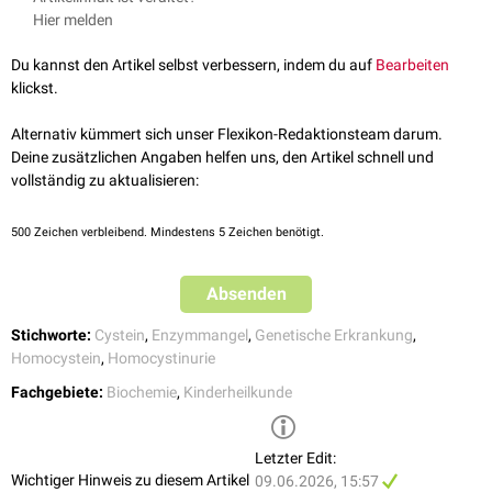
methylenetetrahydrofolate reductase (MTHFR) gene in patients with
Homocysteinspiegel meist nur leicht erhöht.
Hier melden
(
Folinsäure
,
5-Methyltetrahydrofolat
),
Methionin
und
B-Vitaminen
homocystinuria
, Genet Med
,
2000
(
Vitamin B12
,
B6
und
B2
) eingesetzt.
Ein weiterer Polymorphismus ist die A1298C-Variante (rs1801131), die
Orpha.net –
Homocystinurie durch Methylen-Tetrahydrofolat-
Du kannst den Artikel selbst verbessern, indem du auf
Bearbeiten
nur in Kombination mit der C677T-Variante einen Einfluss auf den
Reduktase-Mangel
, abgerufen am 27.01.2025
klickst.
Homocysteinspiegel hat.
GeneCards –
MTHFR-Gene
, abgerufen am 27.01.2025
MGZ –
Methylen-Tetrahydrofolat-Reduktase-(MTHFR)-Mutation
,
Alternativ kümmert sich unser Flexikon-Redaktionsteam darum.
abgerufen am 28.01.2025
Deine zusätzlichen Angaben helfen uns, den Artikel schnell und
Medicover Diagnostics –
Methylentetrahydrofolatreduktase-
vollständig zu aktualisieren:
(MTHFR-) Defizienz
, abgerufen am 28.01.2025
Diekman et al.,
Survival and Psychomotor Development With Early
500
Zeichen verbleibend. Mindestens 5 Zeichen benötigt.
Betaine Treatment in Patients With Severe Methylenetetrahydrofolate
Reductase Deficiency
, JAMA Neurology, 2014
Absenden
Stichworte:
Cystein
,
Enzymmangel
,
Genetische Erkrankung
,
Homocystein
,
Homocystinurie
Fachgebiete:
Biochemie
,
Kinderheilkunde
Letzter Edit:
Wichtiger Hinweis zu diesem Artikel
09.06.2026, 15:57