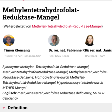
Methylentetrahydrofolat-
Reduktase-Mangel
(Weitergeleitet von
Methylen-Tetrahydrofolat-Reduktase-Mangel
)
Timon Klensang
Dr. rer. nat. Fabienne Reh
Dr. rer. nat. Jani
Student/in der Humanmedizin
DocCheck Team
DocCheck Team
Synonyme: Methylen-Tetrahydrofolat-Reduktase-Mangel,
Methylentetrahydrofolatreduktase-Mangel, Methylentetrahydrofolat-
Reduktase-Defizienz, Homocystinurie durch Methylen-
Tetrahydrofolat-Reduktase-Mangel, Hyperhomocysteinämie durch
MTHFR-Mangel
Englisch
: methylene tetrahydrofolate reductase deficiency, MTHFR
deficiency
Definition