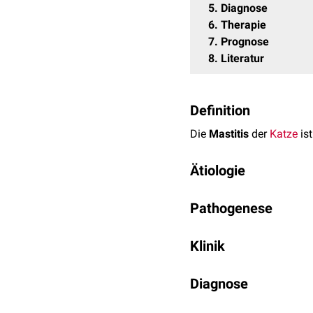
5
Diagnose
6
Therapie
7
Prognose
8
Literatur
Definition
Die
Mastitis
der
Katze
ist
Ätiologie
Mastitiden entstehen au
Pathogenese
können
Escherichia coli
,
Durch
Mikroläsionen
im B
Klinik
Pathogene
, die durch di
darstellt, werden Mastiti
Bei einer akuten Mastit
Erregern
Diagnose
und dem Verlauf
druckschmerzhaft
und hä
Mastitis weiter entwickel
ein gestörtes
Allgemeinb
Die
Diagnose
kann anhan