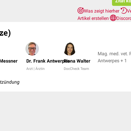
Zitat k
Was zeigt hierher
V
Artikel erstellen
Discor
ze)
Mag. med. vet. P
Antwerpes + 1
 Messner
Dr. Frank Antwerpes
Fiona Walter
Arzt | Ärztin
DocCheck Team
ntzündung