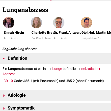
Lungenabszess
Emrah Hircin
Charlotte Braatz
Dr. Frank Antwerpes
Dipl.-Inf. Martin 
Arzt | Ärztin
DocCheck Team
Arzt | Ärztin
Heilpraktiker/in
Englisch:
lung abscess
Definition
Ein
Lungenabszess
ist ein in der
Lunge
befindlicher
nekrotischer
Abszess
.
ICD-10
-Code: J85.1 (mit Pneumonie) und J85.2 (ohne Pneumonie)
Ätiologie
Lungenabszesse entstehen häufig auf der Grundlage einer
Symptomatik
Aspirationspneumonie
und weisen eine
aerob
-
anaerobe
Mischflora auf.