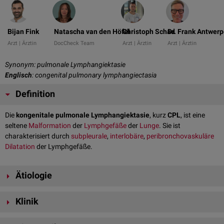
Bijan Fink
Natascha van den Höfel
Christoph Schad
Dr. Frank Antwer
Arzt | Ärztin
DocCheck Team
Arzt | Ärztin
Arzt | Ärztin
Synonym: pulmonale Lymphangiektasie
Englisch
: congenital pulmonary lymphangiectasia
Definition
Die
kongenitale pulmonale Lymphangiektasie
, kurz
CPL
, ist eine
seltene
Malformation
der
Lymphgefäße
der
Lunge
. Sie ist
charakterisiert durch
subpleurale
,
interlobäre
,
peribronchovaskuläre
Dilatation
der Lymphgefäße.
Ätiologie
Primäre CPL
Klinik
Der primären CPL liegt eine Fehlentwicklung der Lymphgefäße während
Pränatal
kann die CPL als nicht-immunologischer Hydrops mit
der frühen Embryonalentwicklung zugrunde. Man unterscheidet