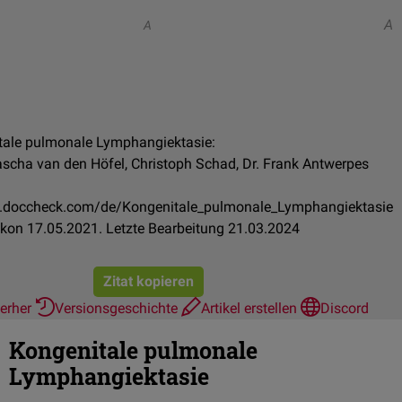
A
A
itale pulmonale Lymphangiektasie:
tascha van den Höfel, Christoph Schad, Dr. Frank Antwerpes
on.doccheck.com/de/Kongenitale_pulmonale_Lymphangiektasie
kon 17.05.2021. Letzte Bearbeitung 21.03.2024
Zitat kopieren
ierher
Versionsgeschichte
Artikel erstellen
Discord
Kongenitale pulmonale
Lymphangiektasie