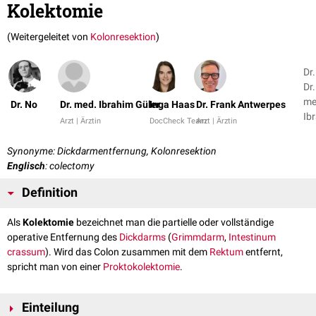
Kolektomie
(Weitergeleitet von
Kolonresektion
)
Dr.
Dr.
me
Dr. No
Dr. med. Ibrahim Güler
Inga Haas
Dr. Frank Antwerpes
Ib
Arzt | Ärztin
DocCheck Team
Arzt | Ärztin
Gül
4
Synonyme: Dickdarmentfernung, Kolonresektion
Englisch
: colectomy
Definition
Als
Kolektomie
bezeichnet man die partielle oder vollständige
operative Entfernung des
Dickdarms
(
Grimmdarm
,
Intestinum
crassum
). Wird das Colon zusammen mit dem
Rektum
entfernt,
spricht man von einer
Proktokolektomie
.
Einteilung