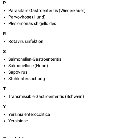
P
Parasitäre Gastroenteritis (Wiederkäuer)
Parvovirose (Hund)
Plesiomonas shigelloides
R
Rotavirusinfektion
S
Salmonellen-Gastroenteritis
Salmonellose (Hund)
Sapovirus
Stuhluntersuchung
T
Transmissible Gastroenteritis (Schwein)
Y
Yersinia enterocolitica
Yersiniose