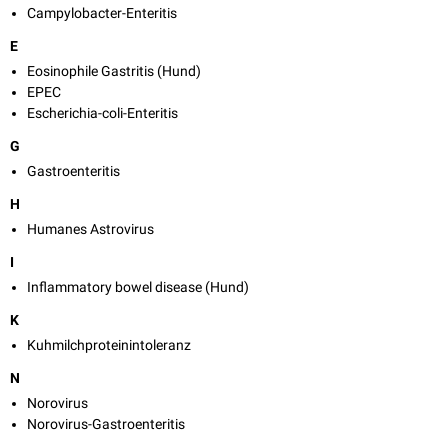
Campylobacter-Enteritis
E
Eosinophile Gastritis (Hund)
EPEC
Escherichia-coli-Enteritis
G
Gastroenteritis
H
Humanes Astrovirus
I
Inflammatory bowel disease (Hund)
K
Kuhmilchproteinintoleranz
N
Norovirus
Norovirus-Gastroenteritis