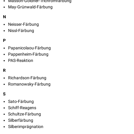
Masson-Goldner-Trichromfärbung
May-Grünwald-Färbung
N
Neisser-Färbung
Nissl-Färbung
P
Papanicolaou-Färbung
Pappenheim-Färbung
PAS-Reaktion
R
Richardson-Färbung
Romanowsky-Färbung
S
Sato-Färbung
Schiff-Reagens
Schultze-Färbung
Silberfärbung
Silberimprägnation