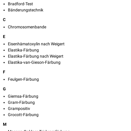
Bradford-Test
Bänderungstechnik
C
Chromosomenbande
E
Eisenhämatoxylin nach Weigert
Elastika-Färbung
Elastika-Färbung nach Weigert
Elastika-van-Gieson-Färbung
F
Feulgen-Färbung
G
Giemsa-Färbung
Gram-Färbung
Grampositiv
Grocott-Färbung
M