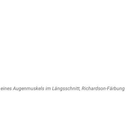
t eines Augenmuskels im Längsschnitt, Richardson-Färbung
enneth C. Richardson beschrieben und verwendet eine Mischu
esonders für in
Epoxidharz
eingebettete Präparate.
ird u.a. zur Darstellung und Untersuchung folgender Gewebe ei