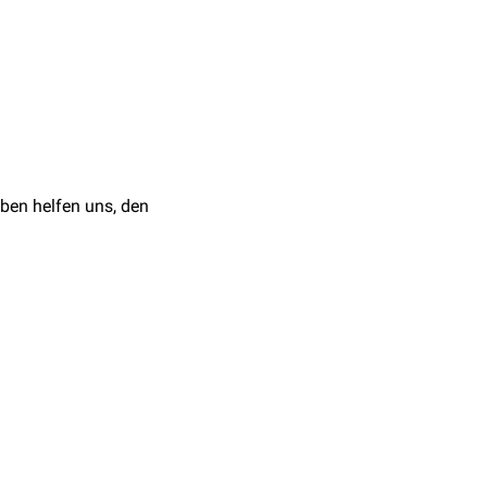
Zellkernen
,
Zytoplasma
,
 während das Zytoplasma
 in electron microscopy.
ben helfen uns, den