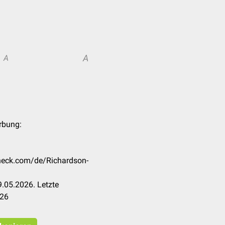
A
A
rbung:
check.com/de/Richardson-
.05.2026. Letzte
026