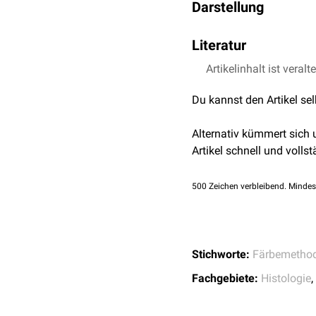
Darstellung
Nervengewebe
Die Färbung erzeugt eine
Muskelgewebe
Literatur
Myelinscheiden
und ande
Nierengewebe
heller blau gefärbt wird.
Artikelinhalt ist veralt
Richardson KC, Jarett
Stain Technol
. 1960;
Du kannst den Artikel se
Alternativ kümmert sich
Artikel schnell und vollst
500
Zeichen verbleibend. Mindes
Stichworte:
Färbemetho
Fachgebiete:
Histologie
,