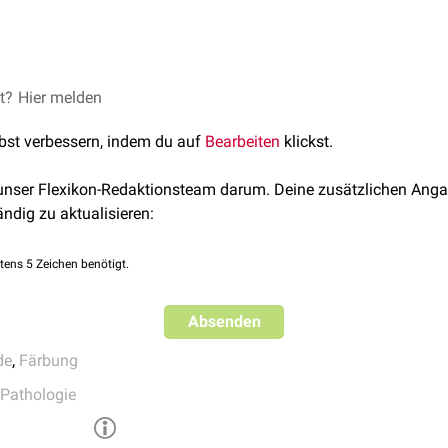
n hohen Kontrast und ermöglicht eine gute Differenzierung von
ren Gewebestrukturen. Zellkerne erscheinen meist dunkelblau,
et?
 L, Finke EH. Embedding in epoxy resins for ultrathin sectioning
Hier melden
35:313–323.
lbst verbessern, indem du auf
Bearbeiten
klickst.
 unser Flexikon-Redaktionsteam darum. Deine zusätzlichen Anga
ändig zu aktualisieren:
tens 5 Zeichen benötigt.
Absenden
de
,
Färbung
Pathologie