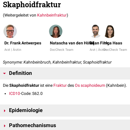
Skaphoidfraktur
(Weitergeleitet von
Kahnbeinfraktur
)
Dr. Frank Antwerpes
Natascha van den Höfel
Bijan Fink
Inga Haas
Arzt | Ärztin
DocCheck Team
Arzt | Ärztin
DocCheck Team
Synonyme: Kahnbeinbruch, Kahnbeinfraktur, Scaphoidfraktur
Definition
Die
Skaphoidfraktur
ist eine
Fraktur
des
Os scaphoideum
(Kahnbein).
ICD10
-Code: S62.0
Epidemiologie
Die Skaphoidfraktur ist mit 50-80 % die häufigste Fraktur der
Pathomechanismus
Handwurzelknochen
. Weiterhin macht sie ca. 2-7 % aller Frakturen aus.