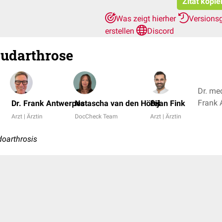
Zitat kopie
Was zeigt hierher
Versions
erstellen
Discord
udarthrose
Dr. med
Dr. Frank Antwerpes
Natascha van den Höfel
Bijan Fink
Arzt | Ärztin
DocCheck Team
Arzt | Ärztin
doarthrosis