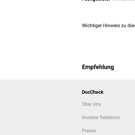
Erguss
und
Synovitis
Die angrenzenden knöche
mit KM-Anreicherung 
Wichtiger Hinweis zu die
mit inhomogener KM-A
ohne KM-Anreicherung
Empfehlung
DocCheck
Über Uns
Investor Relations
Presse