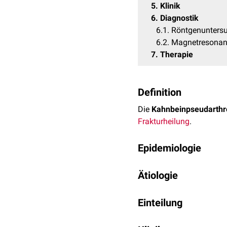
5
Klinik
6
Diagnostik
6.1
Röntgenunters
6.2
Magnetresonan
7
Therapie
Definition
Die
Kahnbeinpseudarthr
Frakturheilung
.
Epidemiologie
Da
Kahnbeinfrakturen
hä
Ätiologie
Pseudarthrosen des Os 
Ursächlich für eine Pseu
Einteilung
Frakturteile. Die komple
Frakturheilung.
Kahnbeinpseudarthrosen w