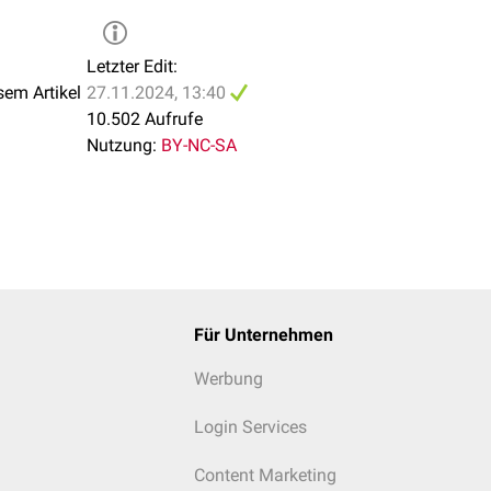
(hyperintens in T2w, bei Synovitis mit KM-Anreicherung).
rnen Abschnitte zeigen sich hypointens in
T1-Wichtung
Letzter Edit:
(Ödem bzw. Frakturheilung) oder
sem Artikel
27.11.2024, 13:40
nreicherung (partielle Nekrose) oder
10.502 Aufrufe
 (komplette Osteonekrose).
Nutzung:
BY-NC-SA
Für Unternehmen
Werbung
Login Services
Content Marketing