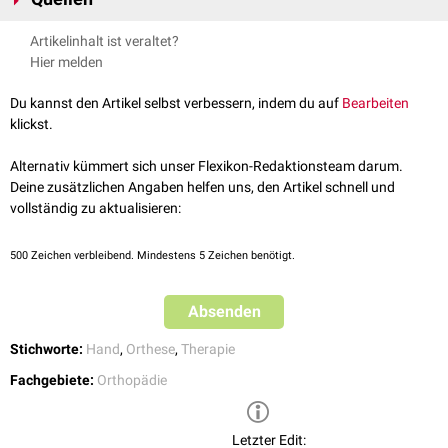
Verletzungen
des Handgelenks und des Skaphoids eingesetzt, darunter:
Skaphoidfraktur
Greitemann et al., Technische Orthopädie, 4. vollständig
Artikelinhalt ist veraltet?
Skaphoidpseudarthrose
überarbeitete und erweiterte Auflage, Georg Thieme Verlag
Hier melden
Operative Maßnahmen
am Skaphoid
Handgelenkteilarthrodesen
Du kannst den Artikel selbst verbessern, indem du auf
Bearbeiten
Bandoperationen
klickst.
Eingriffe am
Daumensattelgelenk
Für die kurzfristige Ruhigstellung nach Verletzungen oder Operationen
Alternativ kümmert sich unser Flexikon-Redaktionsteam darum.
am Skaphoid können alternativ
Gipsverbände
verwendet werden, die
Deine zusätzlichen Angaben helfen uns, den Artikel schnell und
Skaphoidorthese kommt v.a. zur Langzeitversorgung zum Einsatz.
vollständig zu aktualisieren:
500
Zeichen verbleibend. Mindestens 5 Zeichen benötigt.
Absenden
Stichworte:
Hand
,
Orthese
,
Therapie
Fachgebiete:
Orthopädie
Letzter Edit: