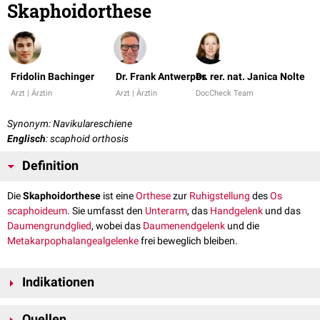
Skaphoidorthese
Fridolin Bachinger
Dr. Frank Antwerpes
Dr. rer. nat. Janica Nolte
Arzt | Ärztin
Arzt | Ärztin
DocCheck Team
Synonym: Navikulareschiene
Englisch
: scaphoid orthosis
Definition
Die
Skaphoidorthese
ist eine
Orthese
zur
Ruhigstellung
des
Os
scaphoideum
. Sie umfasst den
Unterarm
, das
Handgelenk
und das
Daumengrundglied
, wobei das
Daumenendgelenk
und die
Metakarpophalangealgelenke
frei beweglich bleiben.
Indikationen
Eine Skaphoidorthese wird bei verschiedenen
Erkrankungen
und
Quellen