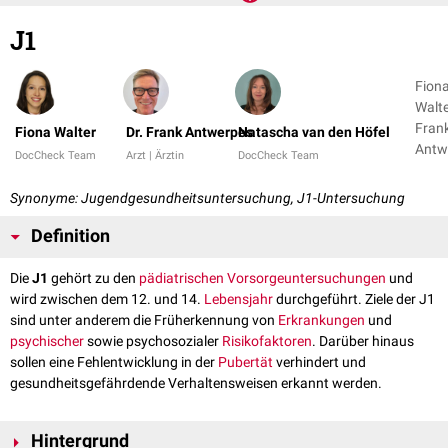
J1
Fion
Walte
Fran
Fiona Walter
Dr. Frank Antwerpes
Natascha van den Höfel
Antw
DocCheck Team
Arzt | Ärztin
DocCheck Team
+ 1
Synonyme: Jugendgesundheitsuntersuchung, J1-Untersuchung
Definition
Die
J1
gehört zu den
pädiatrischen Vorsorgeuntersuchungen
und
wird zwischen dem 12. und 14.
Lebensjahr
durchgeführt. Ziele der J1
sind unter anderem die Früherkennung von
Erkrankungen
und
psychischer
sowie psychosozialer
Risikofaktoren
. Darüber hinaus
sollen eine Fehlentwicklung in der
Pubertät
verhindert und
gesundheitsgefährdende Verhaltensweisen erkannt werden.
Hintergrund