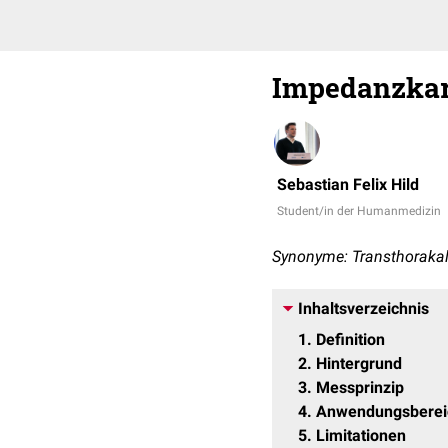
Impedanzkar
Sebastian Felix Hild
Student/in der Humanmedizin
Synonyme: Transthorakal
Inhaltsverzeichnis
1
Definition
2
Hintergrund
3
Messprinzip
4
Anwendungsberei
5
Limitationen