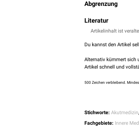
modellbasiert berechnen
Abgrenzung
Pleuraerguss
,
Lungenöd
sofern keine invasive Mes
Im Gegensatz zur
Thermo
Arrhythmien
, insbesonde
Literatur
nichtinvasiv und ohne
in
die Reproduzierbarkeit. 
Verlaufskontrolle hämo
wird in Studien
heteroge
Artikelinhalt ist veralt
M. Kindermann:
Impe
Mörtl et. al.,
Nichtinv
Du kannst den Artikel se
Grenzen der Impedan
F. Foerster:
Impedanz
Alternativ kümmert sich
Artikel schnell und vollst
500
Zeichen verbleibend. Mindes
Stichworte:
Akutmedizin
Fachgebiete:
Innere Med