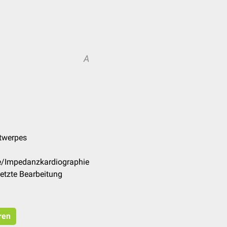
A
ntwerpes
de/Impedanzkardiographie
etzte Bearbeitung
ren