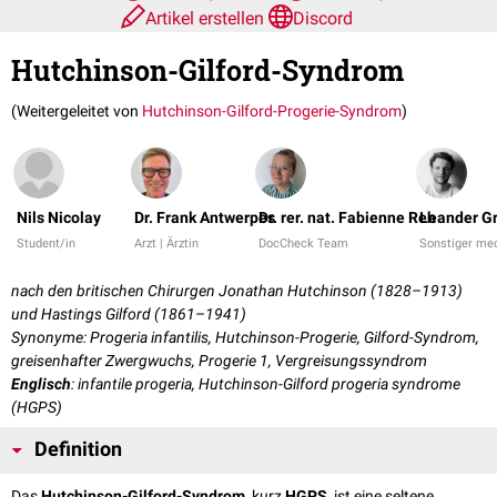
Artikel erstellen
Discord
Hutchinson-Gilford-Syndrom
(Weitergeleitet von
Hutchinson-Gilford-Progerie-Syndrom
)
Nils Nicolay
Dr. Frank Antwerpes
Dr. rer. nat. Fabienne Reh
Leander G
Student/in
Arzt | Ärztin
DocCheck Team
Sonstiger med
nach den britischen Chirurgen Jonathan Hutchinson (1828–1913)
und Hastings Gilford (1861–1941)
Synonyme: Progeria infantilis, Hutchinson-Progerie, Gilford-Syndrom,
greisenhafter Zwergwuchs, Progerie 1, Vergreisungssyndrom
Englisch
: infantile progeria, Hutchinson-Gilford progeria syndrome
(HGPS)
Definition
Das
Hutchinson-Gilford-Syndrom
, kurz
HGPS
, ist eine seltene,