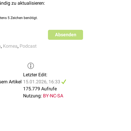
ändig zu aktualisieren:
tens 5 Zeichen benötigt.
Absenden
a
,
Kornea
,
Podcast
Letzter Edit:
sem Artikel
15.01.2026, 16:33
175.779 Aufrufe
eidet man von außen nach innen 6 Schichten der Kornea.
Nutzung:
BY-NC-SA
hel (
Epithelium corneae
)
amina limitans anterior
)
tantia propria)
en)
Lamina limitans posterior
)