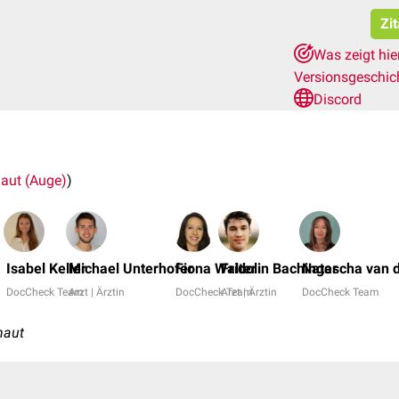
Zi
Was zeigt hie
Versionsgeschic
Discord
aut (Auge)
)
Isabel Keller
Michael Unterhofer
Fiona Walter
Fridolin Bachinger
Natascha van 
DocCheck Team
Arzt | Ärztin
DocCheck Team
Arzt | Ärztin
DocCheck Team
haut