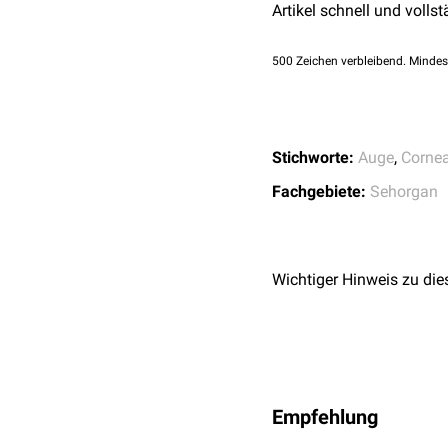
Artikel schnell und vollst
500
Zeichen verbleibend. Mindes
Stichworte:
Auge
,
Corne
Fachgebiete:
Sehorgan
Schichten
Wichtiger Hinweis zu die
In der
Histologie
untersch
vorderes Hornhautepit
Bowman-Membran
(
L
Stroma corneae
(Subs
Dua-Schicht
(umstritt
Empfehlung
Descemet-Membran
(