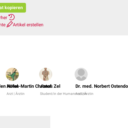
tat kopieren
rher
hte
Artikel erstellen
den Höfel
Anton-Martin Christof
Jonas Zel
Dr. med. Norbert Ostendo
Arzt | Ärztin
Student/in der Humanmedizin
Arzt | Ärztin