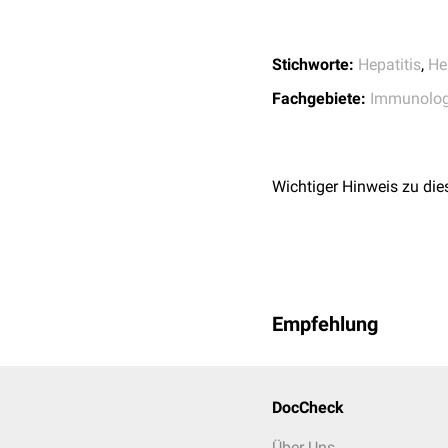
Stichworte:
Hepatitis
,
He
Fachgebiete:
Immunolog
Wichtiger Hinweis zu die
Empfehlung
DocCheck
Über Uns