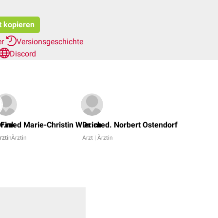
t kopieren
er
Versionsgeschichte
Discord
Fabian
Geßner,
s
 Fink
r.med Marie-Christin Wierich
Dr. med. Norbert Ostendorf
cand.
rztin
rzt | Ärztin
Arzt | Ärztin
med.
Lasse
Büchen
+
6