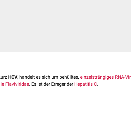
 kurz
HCV
, handelt es sich um behülltes,
einzelsträngiges
RNA-Vi
ie
Flaviviridae
. Es ist der Erreger der
Hepatitis C
.
rae
oviricota
urde im Jahre 1989 durch US-amerikanische Wissenschaftler ent
suviricetes