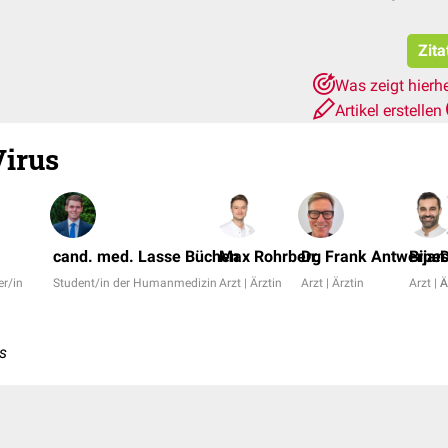
Zita
Was zeigt hierh
Artikel erstellen
Virus
cand. med. Lasse Büchen
Max Rohrberg
Dr. Frank Antwerpe
Bijan
D
er/in
Student/in der Humanmedizin
Arzt | Ärztin
Arzt | Ärztin
Arzt | Ä
A
us