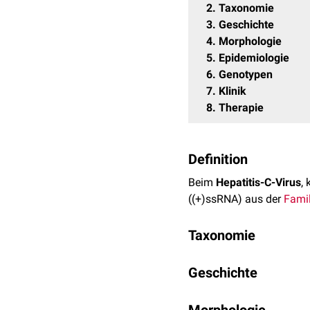
2
Taxonomie
3
Geschichte
4
Morphologie
5
Epidemiologie
6
Genotypen
7
Klinik
8
Therapie
Definition
Beim
Hepatitis-C-Virus
,
((+)ssRNA) aus der
Famil
Taxonomie
Bereich
:
Riboviria
Geschichte
Reich
:
Orthornavi
Phylum
:
Kitrin
Das Hepatitis-C-Virus w
Klasse
:
Fla