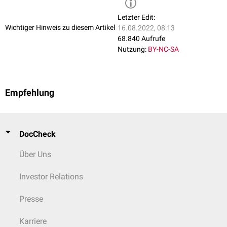
Anti-HCV ist ein Basisparameter der
Hepatitis-Serologie
und gehört zum
infektionsserologischen
Screening
bei
Blutspendern
.
Letzter Edit:
Wichtiger Hinweis zu diesem Artikel
16.08.2022, 08:13
68.840 Aufrufe
Nutzung:
BY-NC-SA
Empfehlung
DocCheck
Über Uns
Investor Relations
Presse
Karriere