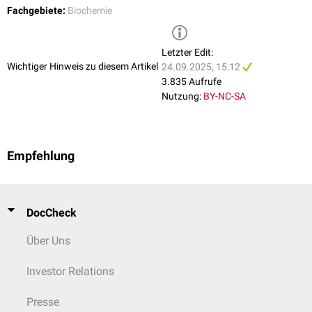
A
) aktiviert. Die aktivierten Kinasen regulieren über weitere
Enzyme
u.a.
Fachgebiete:
Biochemie
den
Glukosestoffwechsel
.
siehe auch:
Proteinkinase A
Letzter Edit:
Wichtiger Hinweis zu diesem Artikel
24.09.2025, 15:12
3.835 Aufrufe
Nutzung:
BY-NC-SA
Empfehlung
DocCheck
Über Uns
Investor Relations
Presse