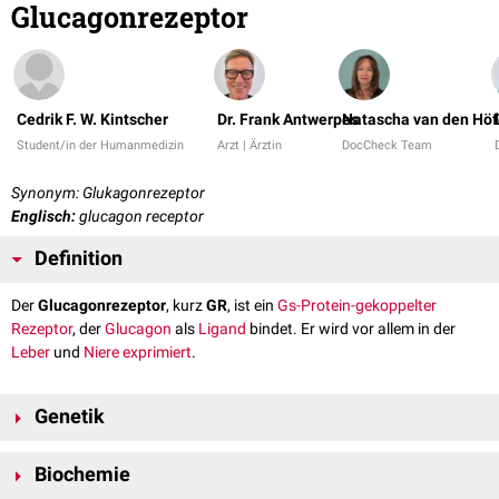
Glucagonrezeptor
Cedrik F. W. Kintscher
Dr. Frank Antwerpes
Natascha van den Höf
Student/in der Humanmedizin
Arzt | Ärztin
DocCheck Team
Synonym: Glukagonrezeptor
Englisch:
glucagon receptor
Definition
Der
Glucagonrezeptor
, kurz
GR
, ist ein
Gs-Protein-gekoppelter
Rezeptor
, der
Glucagon
als
Ligand
bindet. Er wird vor allem in der
Leber
und
Niere
exprimiert
.
Genetik
Der Glucagonrezeptor wird durch das GCGR-
Gen
auf
Chromosom 17
am
Biochemie
Genlokus
17q25.3
kodiert
.