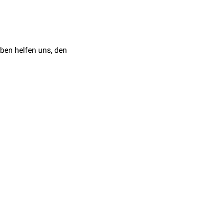
atalog ein. Relevante
Themen zusammengestellt,
ben helfen uns, den