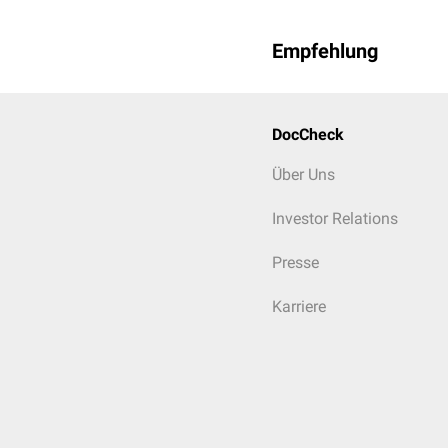
Thrombophlebit
Pfortaderthrom
Empfehlung
Budd-Chiari-Sy
Phlebitis migran
Phlebothrombos
Hämorrhoiden
DocCheck
Lymphangitis
Über Uns
Lymphadenitis
Vena-cava-Synd
Investor Relations
Wenn noch Zeit ist
Vulvavarizen
Presse
Beckenvarizen
Karriere