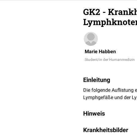
GK2 - Krankh
Lymphknoten,
Marie Habben
Student/in der Humanmedizin
Einleitung
Die folgende Auflistung 
Lymphgefäße und der Lym
Hinweis
Die ICD-Hauptgruppen des
Krankheitsbilder
Krankheitsbilder bzw. -b