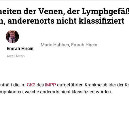
eiten der Venen, der Lymphgefäß
 anderenorts nicht klassifiziert
Marie Habben, Emrah Hircin
Emrah Hircin
Arzt | Ärztin
enthält die im
GK2
des
IMPP
aufgeführten Krankheisbilder der Kr
phknoten, welche anderorts nicht klassifiziert wurden.
 GK2 wurden hier weiter aufgeschlüsselt, um die dahinter steh
ezeichnungen aufzudecken. Es wird keine Aussage darüber getro