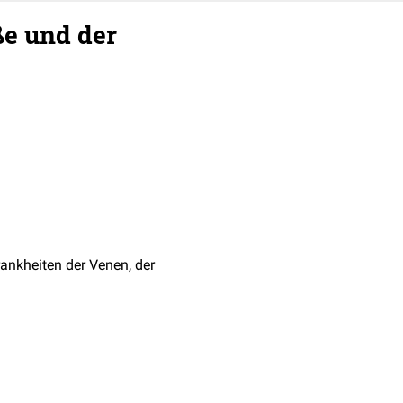
e und der
ankheiten der Venen, der
enden, einzelnen
ffen, welche Relevanz