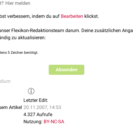
uweist.
et?
10
folgend, gehen folgende Krankheitsbilder in den Gegenstandsk
Hier melden
 sind mit Verweisen versehen.
lle Lernthemen" werden jedoch häufiger vom IMPP abgefragte 
lbst verbessern, indem du auf
Bearbeiten
klickst.
en für das Wesentliche zu schärfen.
das Verständnis
: GK2 - Das Hammerexamen
 unser Flexikon-Redaktionsteam darum. Deine zusätzlichen Anga
ändig zu aktualisieren:
s Beispiel
tens 5 Zeichen benötigt.
Protein-C-Mangel
,
Protein-S-Mangel
,
APC-Resistenz
)
nosum
Absenden
en
udium
ches Syndrom
Letzter Edit:
 Insuffizienz
sem Artikel
20.11.2007, 14:53
4.327 Aufrufe
en
Nutzung:
BY-NC-SA