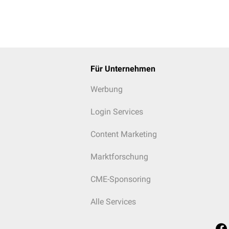
is
bose
ndrom
s
e
Für Unternehmen
Werbung
rom
Login Services
Content Marketing
Marktforschung
CME-Sponsoring
Alle Services