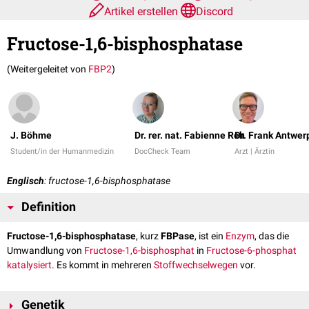
Artikel erstellen
Discord
Fructose-1,6-bisphosphatase
(Weitergeleitet von
FBP2
)
J. Böhme
Dr. rer. nat. Fabienne Reh
Dr. Frank Antwer
Student/in der Humanmedizin
DocCheck Team
Arzt | Ärztin
Englisch
: fructose-1,6-bisphosphatase
Definition
Fructose-1,6-bisphosphatase
, kurz
FBPase
, ist ein
Enzym
, das die
Umwandlung von
Fructose-1,6-bisphosphat
in
Fructose-6-phosphat
katalysiert
. Es kommt in mehreren
Stoffwechselwegen
vor.
Genetik