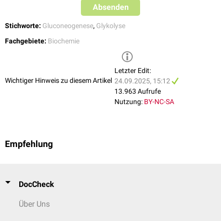
Absenden
Phosphofructokinase-1, und somit der Glykolyse. Aktiviert wird die
Fructose-1,6-bisphosphatase durch
Citrat
.
Stichworte:
Gluconeogenese
,
Glykolyse
Fachgebiete:
Biochemie
Letzter Edit:
Wichtiger Hinweis zu diesem Artikel
24.09.2025, 15:12
13.963 Aufrufe
Nutzung:
BY-NC-SA
Empfehlung
DocCheck
Über Uns