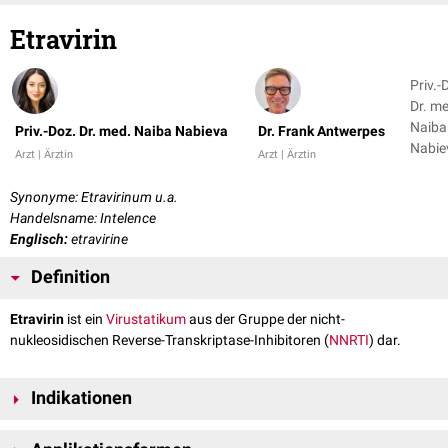
Etravirin
Priv.-
Dr. m
Naiba
Priv.-Doz. Dr. med. Naiba Nabieva
Dr. Frank Antwerpes
Nabie
Arzt | Ärztin
Arzt | Ärztin
Dr. Fr
Antwe
Synonyme: Etravirinum u.a.
Handelsname: Intelence
Englisch:
etravirine
Definition
Etravirin
ist ein
Virustatikum
aus der Gruppe der nicht-
nukleosidischen Reverse-Transkriptase-Inhibitoren (
NNRTI
) dar.
Indikationen
Etravirin ist im Rahmen der
Therapie
von
Infektionen
mit dem
HI-Virus