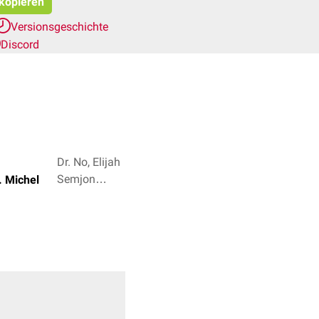
 kopieren
Versionsgeschichte
Discord
Dr. No, Elijah
Semjon
. Michel
Bornhauser +
4