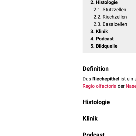
2
Histologie
2.1
Stützzellen
2.2
Riechzellen
2.3
Basalzellen
3
Klinik
4
Podcast
5
Bildquelle
Definition
Das
Riechepithel
ist ein
Regio olfactoria
der
Nase
Histologie
Das Riechepithel ist ein
m
Klinik
Stützzellen
(Epithelio
Das Riechepithel kann d
Riechzellen
(Epithelio
Podcast
erholt sich das Epithel i