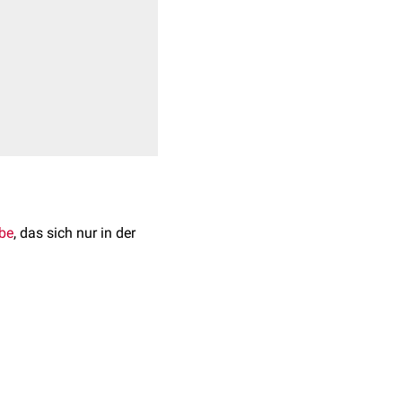
be
, das sich nur in der
t:
Regenerationsfähigkeit
inem teilweisen