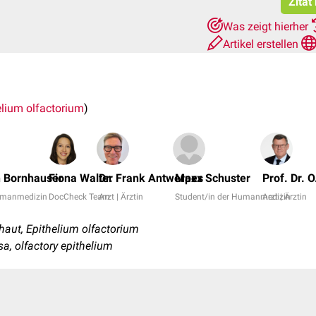
Zitat
Was zeigt hierher
Artikel erstellen
elium olfactorium
)
n Bornhauser
Fiona Walter
Dr. Frank Antwerpes
Maxx Schuster
Prof. Dr. O
Humanmedizin
DocCheck Team
Arzt | Ärztin
Student/in der Humanmedizin
Arzt | Ärztin
aut, Epithelium olfactorium
sa, olfactory epithelium