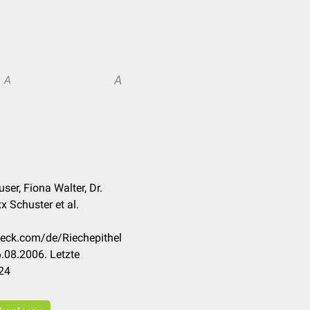
A
A
ser, Fiona Walter, Dr.
 Schuster et al.
heck.com/de/Riechepithel
.08.2006. Letzte
24