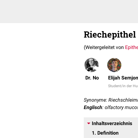
Riechepithel
(Weitergeleitet von
Epith
Dr. No
Elijah Semjo
Student/in der 
Synonyme: Riechschleimh
Englisch
: olfactory muco
Inhaltsverzeichnis
1
Definition