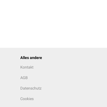
en sind. Die
dritischen
Fortsätze der
en
Sekret, das von den
die eigentlichen Träger
ich um
G-Protein
Basalzellen
. Sie sind das
ue Zellen ersetzt
Alles andere
eifte Nervenzellen
Kontakt
AGB
Datenschutz
Cookies