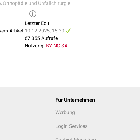
e
,
Orthopädie und Unfallchirurgie
Stromweges durch den Körper und damit bei der Einschätzung mö
Letzter Edit:
 zu 1 Milliarde Volt reichen kann, kommt es zu starken Verbren
sem Artikel
10.12.2025, 15:30
tzungen von
Muskeln
,
Gefäßen
,
Nerven
,
Knochen
und
Haut
.
67.855 Aufrufe
Nutzung:
BY-NC-SA
Für Unternehmen
Werbung
Login Services
Content Marketing