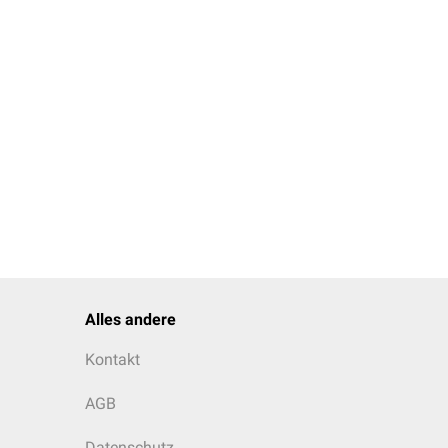
glicher Folgen.
nungen,
Brand
- und
Alles andere
Kontakt
AGB
Datenschutz