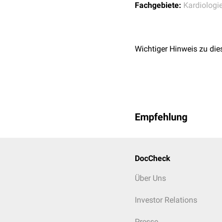
Fachgebiete:
Kardiologi
bei der Beurteilung des 
Blitzschlag
Da die Spannung hier bis
Wichtiger Hinweis zu die
Risswunden
sowie Verle
Empfehlung
DocCheck
Über Uns
Investor Relations
Presse