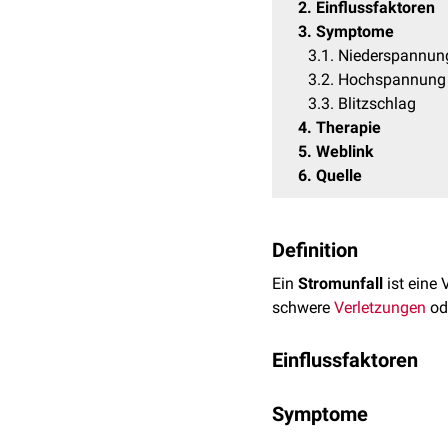
2
Einflussfaktoren
3
Symptome
3.1
Niederspannun
3.2
Hochspannung
3.3
Blitzschlag
4
Therapie
5
Weblink
6
Quelle
Definition
Ein
Stromunfall
ist eine 
schwere
Verletzungen
od
Einflussfaktoren
Die Auswirkungen eines S
Symptome
Stromart (Gleich- od
Die
Symptomatik
variier