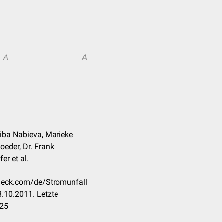
A
A
aiba Nabieva, Marieke
oeder, Dr. Frank
er et al.
check.com/de/Stromunfall
.10.2011. Letzte
025