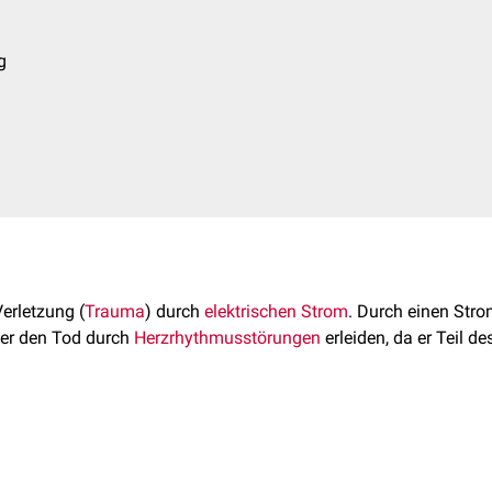
g
Verletzung (
Trauma
) durch
elektrischen Strom
. Durch einen Str
er den Tod durch
Herzrhythmusstörungen
erleiden, da er Teil d
tromunfalls sind von verschiedenen Faktoren abhängig, u. a. v
er Wechselstrom)
t je nach
Stromspannung
. Während im Haushalt größtenteils nu