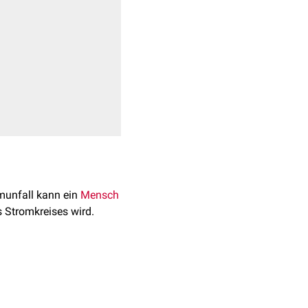
omunfall kann ein
Mensch
es Stromkreises wird.
on
r niedrige Spannungen