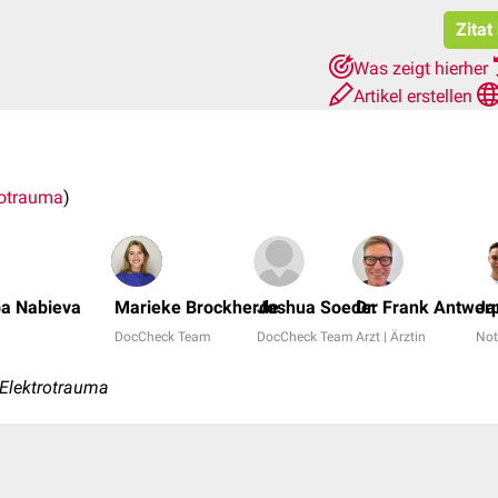
Zitat
Was zeigt hierher
Artikel erstellen
rotrauma
)
ba Nabieva
Marieke Brockherde
Joshua Soeder
Dr. Frank Antwer
Ja
DocCheck Team
DocCheck Team
Arzt | Ärztin
Not
 Elektrotrauma