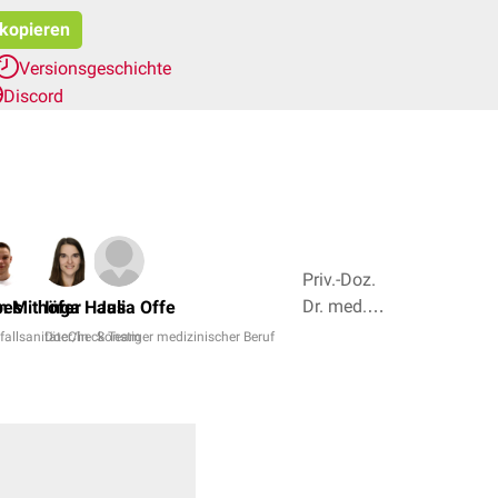
 kopieren
Versionsgeschichte
Discord
Priv.-Doz.
Dr. med.
pes
n Mithöfer
Inga Haas
Julia Offe
Naiba
fallsanitäter/in
DocCheck Team
Sonstiger medizinischer Beruf
Nabieva,
Marieke
Brockherde
+ 5