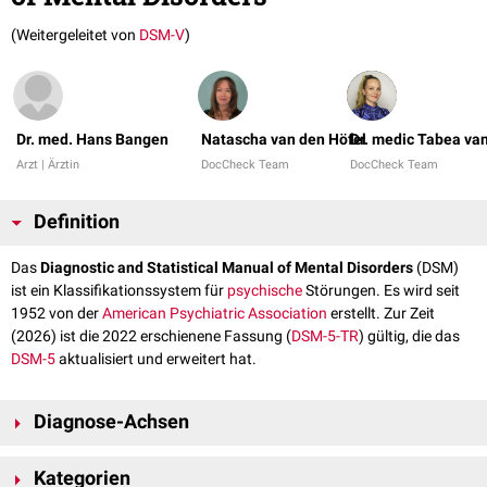
(Weitergeleitet von
DSM-V
)
Dr. med. Hans Bangen
Natascha van den Höfel
Dr. medic Tabea va
Arzt | Ärztin
DocCheck Team
DocCheck Team
Definition
Das
Diagnostic and Statistical Manual of Mental Disorders
(DSM)
ist ein Klassifikationssystem für
psychische
Störungen. Es wird seit
1952 von der
American Psychiatric Association
erstellt. Zur Zeit
(2026) ist die 2022 erschienene Fassung (
DSM-5-TR
) gültig, die das
DSM-5
aktualisiert und erweitert hat.
Diagnose-Achsen
Das DSM erfasst psychiatrische Diagnosen in fünf Achsen:
Kategorien