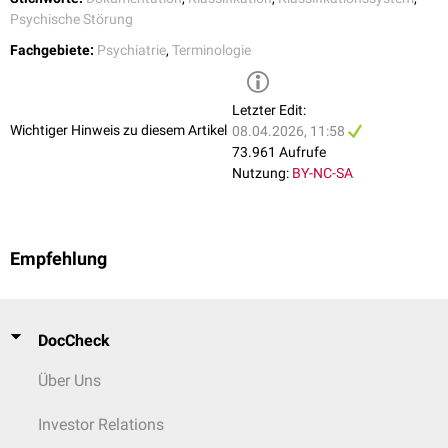
Globale Beurteilung des Funktionsniveaus anhand der
5
Psychische Störung
GAF-Skala
.
Fachgebiete:
Psychiatrie
,
Terminologie
Letzter Edit:
Wichtiger Hinweis zu diesem Artikel
08.04.2026, 11:58
73.961 Aufrufe
Nutzung:
BY-NC-SA
Empfehlung
DocCheck
Über Uns
Investor Relations