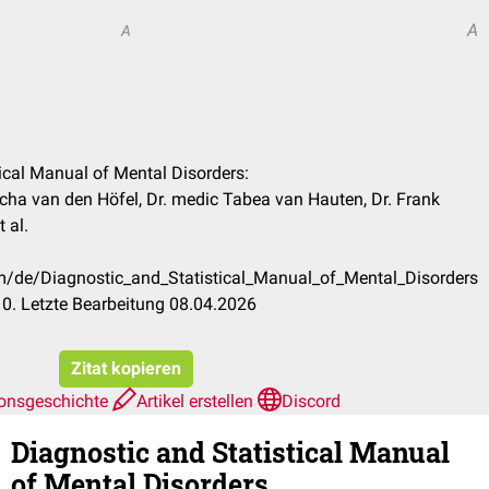
A
A
tical Manual of Mental Disorders:
ha van den Höfel, Dr. medic Tabea van Hauten, Dr. Frank
 al.
om/de/Diagnostic_and_Statistical_Manual_of_Mental_Disorders
0. Letzte Bearbeitung 08.04.2026
Zitat kopieren
ionsgeschichte
Artikel erstellen
Discord
Diagnostic and Statistical Manual
of Mental Disorders