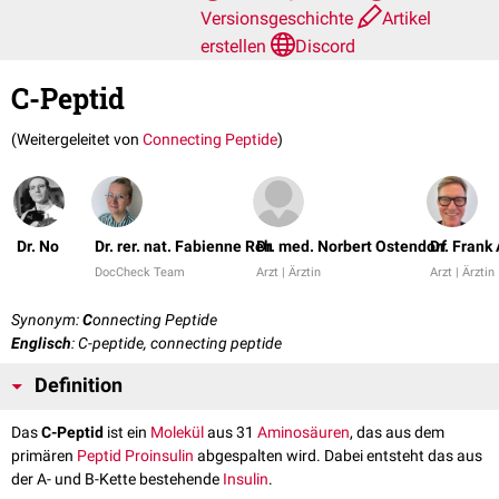
Versionsgeschichte
Artikel
erstellen
Discord
C-Peptid
(Weitergeleitet von
Connecting Peptide
)
Dr. No
Dr. rer. nat. Fabienne Reh
Dr. med. Norbert Ostendorf
Dr. Frank
DocCheck Team
Arzt | Ärztin
Arzt | Ärztin
Synonym:
C
onnecting Peptide
Englisch
: C-peptide, connecting peptide
Definition
Das
C-Peptid
ist ein
Molekül
aus 31
Aminosäuren
, das aus dem
primären
Peptid
Proinsulin
abgespalten wird. Dabei entsteht das aus
der A- und B-Kette bestehende
Insulin
.