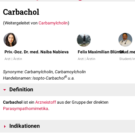
Carbachol
(Weitergeleitet von
Carbamylcholin
)
Priv.-Doz. Dr. med. Naiba Nabieva
Felix Maximilian Blümel
Stud.me
Arzt | Ärztin
Arzt | Ärztin
Student/i
Synonyme: Carbamylcholin, Carbamoylcholin
®
Handelsnamen: Isopto-Carbachol
u.a.
Definition
Carbachol
ist ein
Arzneistoff
aus der Gruppe der direkten
Parasympathomimetika
.
Indikationen