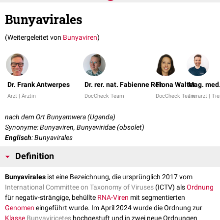
Bunyavirales
(Weitergeleitet von
Bunyaviren
)
Dr. Frank Antwerpes
Dr. rer. nat. Fabienne Reh
Fiona Walter
Mag. med.
Arzt | Ärztin
DocCheck Team
DocCheck Team
Tierarzt | Tie
nach dem Ort Bunyamwera (Uganda)
Synonyme: Bunyaviren, Bunyaviridae (obsolet)
Englisch
: Bunyavirales
Definition
Bunyavirales
ist eine Bezeichnung, die ursprünglich 2017 vom
International Committee on Taxonomy of Viruses
(ICTV) als
Ordnung
für negativ-strängige, behüllte
RNA-Viren
mit segmentierten
Genomen
eingeführt wurde. Im April 2024 wurde die Ordnung zur
Klasse
Bunyaviricetes
hochgestuft und in zwei neue Ordnungen